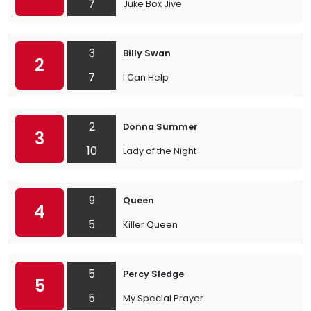
7
Juke Box Jive
3
Billy Swan
2
7
I Can Help
2
Donna Summer
3
10
Lady of the Night
9
Queen
4
5
Killer Queen
5
Percy Sledge
5
5
My Special Prayer