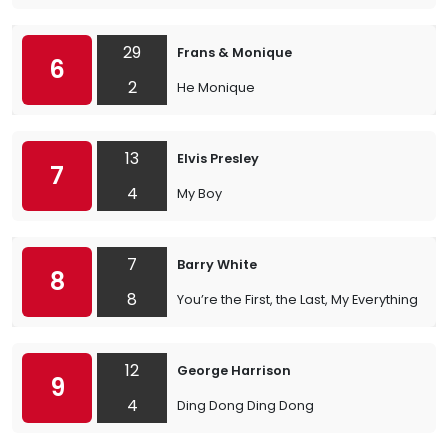
29
Frans & Monique
6
2
He Monique
13
Elvis Presley
7
4
My Boy
7
Barry White
8
8
You’re the First, the Last, My Everything
12
George Harrison
9
4
Ding Dong Ding Dong