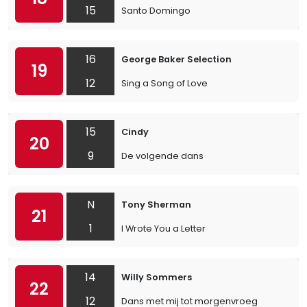
15
Santo Domingo
16
George Baker Selection
19
12
Sing a Song of Love
15
Cindy
20
9
De volgende dans
N
Tony Sherman
21
1
I Wrote You a Letter
14
Willy Sommers
22
12
Dans met mij tot morgenvroeg