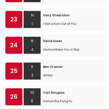
N
Gary Shearston
23
1
I Get a Kick Out of You
R
David Essex
24
4
Gonna Make You a Star
R
Ben Cramer
25
3
Winter
10
Carl Douglas
26
8
Dance the Kung Fu