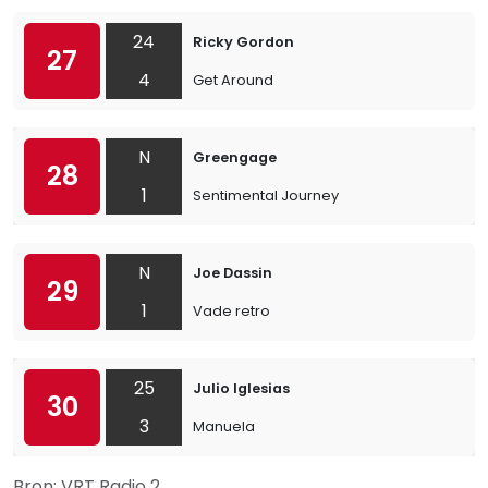
24
Ricky Gordon
27
4
Get Around
N
Greengage
28
1
Sentimental Journey
N
Joe Dassin
29
1
Vade retro
25
Julio Iglesias
30
3
Manuela
Bron: VRT Radio 2