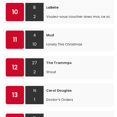
8
LaBelle
10
2
Voulez-vous coucher avec moi, ce soir?
4
Mud
11
10
Lonely This Christmas
27
The Trammps
12
2
Shout
N
Carol Douglas
13
1
Doctor’s Orders