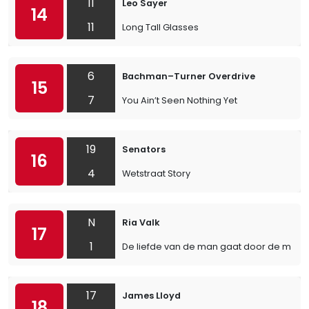
11
Leo Sayer
14
11
Long Tall Glasses
6
Bachman–Turner Overdrive
15
7
You Ain’t Seen Nothing Yet
19
Senators
16
4
Wetstraat Story
N
Ria Valk
17
1
De liefde van de man gaat door de maa
17
James Lloyd
18