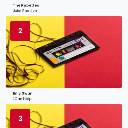
The Rubettes
Juke Box Jive
2
Billy Swan
I Can Help
3