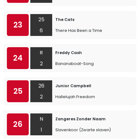
25
The Cats
23
6
There Has Been a Time
R
Freddy Cash
24
2
Bananaboat-Song
26
Junior Campbell
25
2
Hallelujah Freedom
N
Zangeres Zonder Naam
26
1
Slavenkoor (Zwarte slaven)