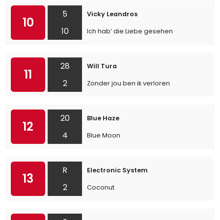
5
Vicky Leandros
10
10
Ich hab’ die Liebe gesehen
28
Will Tura
11
2
Zonder jou ben ik verloren
20
Blue Haze
12
4
Blue Moon
R
Electronic System
13
2
Coconut