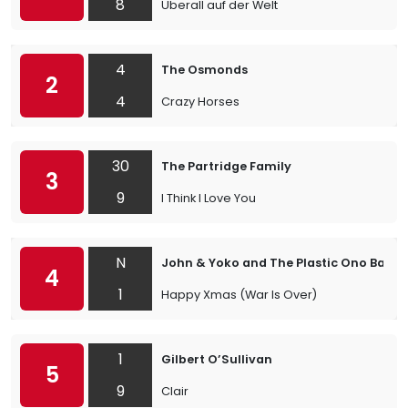
8
Uberall auf der Welt
4
The Osmonds
2
4
Crazy Horses
30
The Partridge Family
3
9
I Think I Love You
N
John & Yoko and The Plastic Ono Band
4
1
Happy Xmas (War Is Over)
1
Gilbert O’Sullivan
5
9
Clair