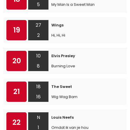
5
My Man Is a Sweet Man
27
Wings
19
2
Hi, Hi, Hi
10
Elvis Presley
20
8
Burning Love
18
The Sweet
21
16
Wig Wag Bam
N
Louis Neefs
22
1
Omdat ik van je hou