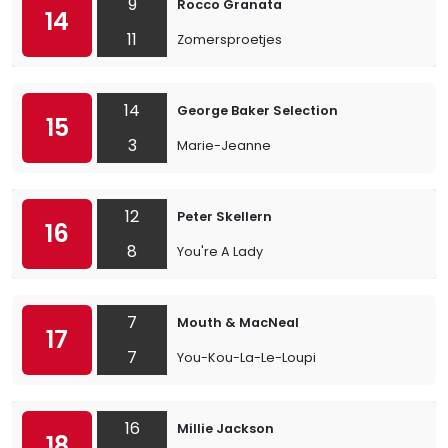
9
Rocco Granata
14
11
Zomersproetjes
14
George Baker Selection
15
3
Marie-Jeanne
12
Peter Skellern
16
8
You're A Lady
7
Mouth & MacNeal
17
7
You-Kou-La-Le-Loupi
16
Millie Jackson
18