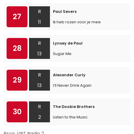
R
Paul Severs
27
11
Ik heb rozen voor je mee
R
Lynsey de Paul
28
13
Sugar Me
R
Alexander Curly
29
13
I’ll Never Drink Again
R
The Doobie Brothers
30
2
Listen to the Music
Bron: VRT Radio 2