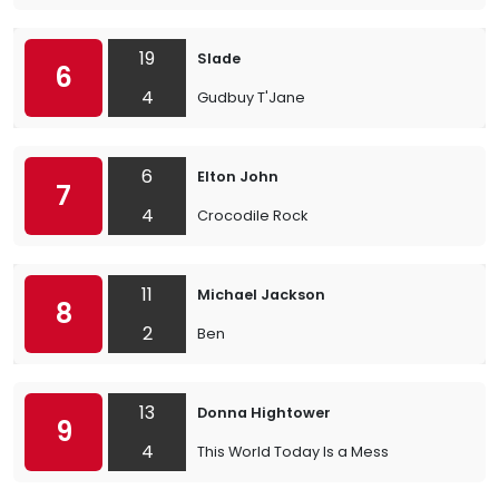
19
Slade
6
4
Gudbuy T'Jane
6
Elton John
7
4
Crocodile Rock
11
Michael Jackson
8
2
Ben
13
Donna Hightower
9
4
This World Today Is a Mess