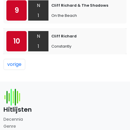
N
Cliff Richard & The Shadows
9
1
On the Beach
N
Cliff Richard
10
1
Constantly
vorige
Hitlijsten
Decennia
Genre