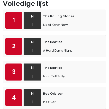
Volledige lijst
N
The Rolling Stones
1
1
It’s All Over Now
N
The Beatles
2
1
A Hard Day’s Night
N
The Beatles
3
1
Long Tall Sally
N
Roy Orbison
4
1
It’s Over