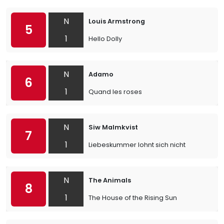
N
Louis Armstrong
5
1
Hello Dolly
N
Adamo
6
1
Quand les roses
N
Siw Malmkvist
7
1
Liebeskummer lohnt sich nicht
N
The Animals
8
1
The House of the Rising Sun