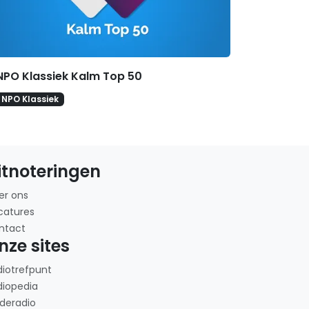
NPO Klassiek Kalm Top 50
NPO Klassiek
itnoteringen
er ons
catures
ntact
nze sites
diotrefpunt
diopedia
deradio