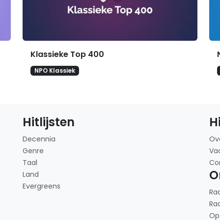
Klassieke Top 400
NPO Klassiek
Hitlijsten
H
Decennia
Ov
Genre
Va
Taal
Co
O
Land
Evergreens
Ra
Ra
Op