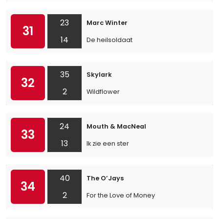
23
Marc Winter
31
14
De heilsoldaat
35
Skylark
32
2
Wildflower
24
Mouth & MacNeal
33
13
Ik zie een ster
40
The O’Jays
34
2
For the Love of Money