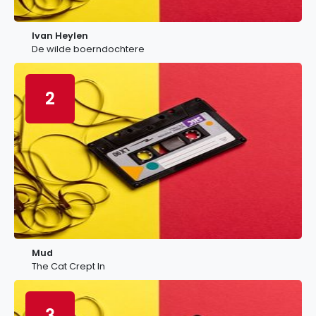
Ivan Heylen
De wilde boerndochtere
2
Mud
The Cat Crept In
3