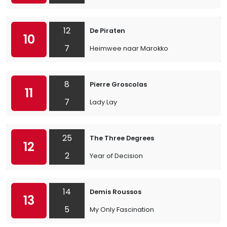
12
De Piraten
10
7
Heimwee naar Marokko
8
Pierre Groscolas
11
7
Lady Lay
25
The Three Degrees
12
2
Year of Decision
14
Demis Roussos
13
5
My Only Fascination