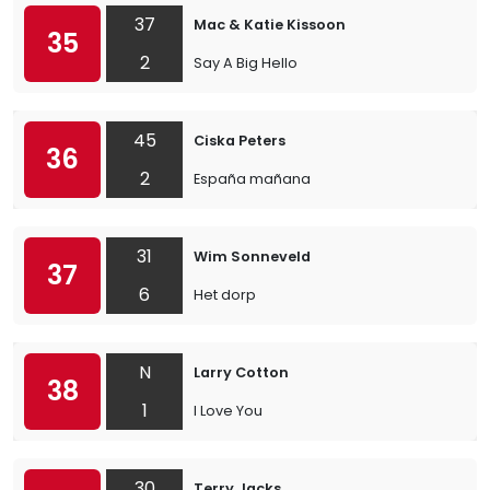
37
Mac & Katie Kissoon
35
2
Say A Big Hello
45
Ciska Peters
36
2
España mañana
31
Wim Sonneveld
37
6
Het dorp
N
Larry Cotton
38
1
I Love You
30
Terry Jacks