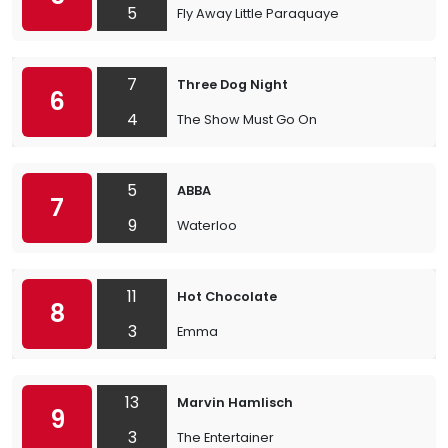
5
Fly Away Little Paraquaye
7
Three Dog Night
6
4
The Show Must Go On
5
ABBA
7
9
Waterloo
11
Hot Chocolate
8
3
Emma
13
Marvin Hamlisch
9
3
The Entertainer