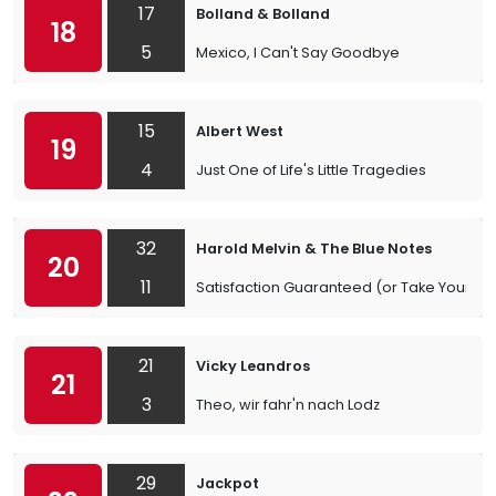
17
Bolland & Bolland
18
5
Mexico, I Can't Say Goodbye
15
Albert West
19
4
Just One of Life's Little Tragedies
32
Harold Melvin & The Blue Notes
20
11
Satisfaction Guaranteed (or Take Your Lo
21
Vicky Leandros
21
3
Theo, wir fahr'n nach Lodz
29
Jackpot