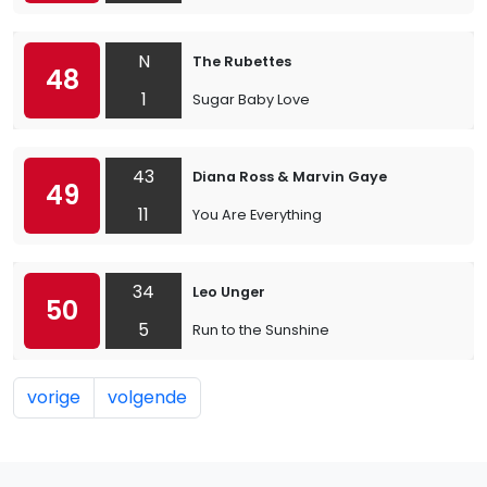
N
The Rubettes
48
1
Sugar Baby Love
43
Diana Ross & Marvin Gaye
49
11
You Are Everything
34
Leo Unger
50
5
Run to the Sunshine
vorige
volgende