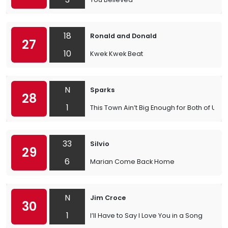
18
Ronald and Donald
27
10
Kwek Kwek Beat
N
Sparks
28
1
This Town Ain’t Big Enough for Both of Us
33
Silvio
29
6
Marian Come Back Home
N
Jim Croce
30
1
I’ll Have to Say I Love You in a Song