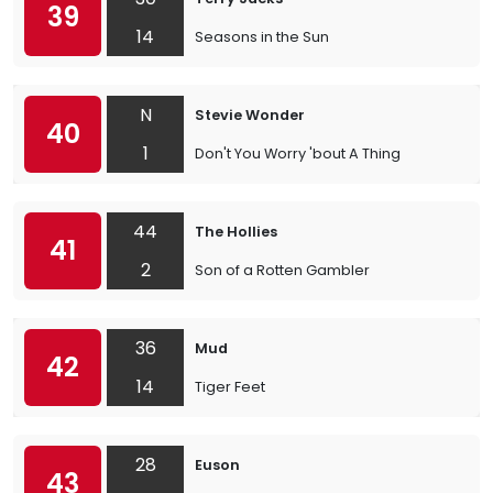
39
14
Seasons in the Sun
N
Stevie Wonder
40
1
Don't You Worry 'bout A Thing
44
The Hollies
41
2
Son of a Rotten Gambler
36
Mud
42
14
Tiger Feet
28
Euson
43