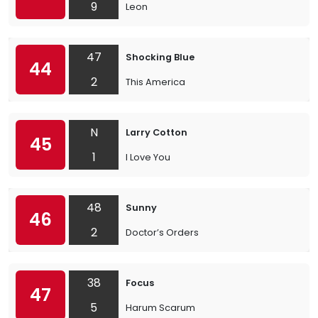
9
Leon
47
Shocking Blue
44
2
This America
N
Larry Cotton
45
1
I Love You
48
Sunny
46
2
Doctor’s Orders
38
Focus
47
5
Harum Scarum