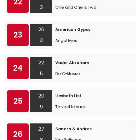
22
3
One and One Is Two
26
American Gypsy
23
3
Angel Eyes
22
Vader Abraham
24
5
De C-klasse
20
Liesbeth List
25
9
Te veel te vaak
27
Sandra & Andres
26
3
You Believed