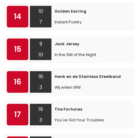
10
Golden Earring
14
7
Instant Poetry
9
Jack Jersey
15
10
In the Still of the Night
16
Henk en de Stainless Steelband
16
3
Wij willen WW
19
The Fortunes
17
3
You've Got Your Troubles