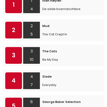
1
Ivan Heylen
1
4
De wilde boerndochtere
2
Mud
2
5
The Cat Crept In
3
The Cats
3
10
Be My Day
4
Slade
4
7
Everyday
6
George Baker Selection
5