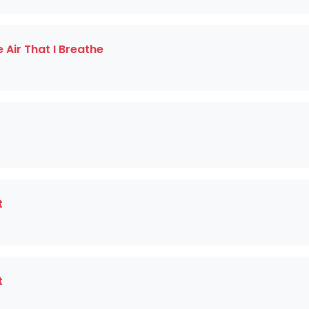
e Air That I Breathe
t
t