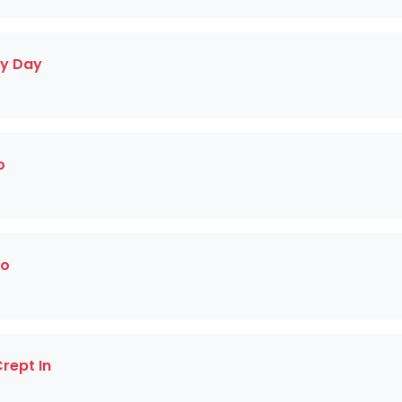
My Day
o
oo
rept In