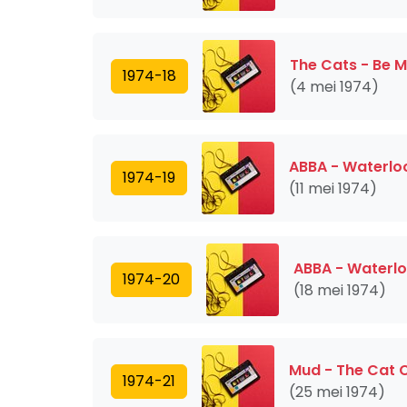
The Cats - Be 
1974-18
(4 mei 1974)
ABBA - Waterlo
1974-19
(11 mei 1974)
ABBA - Waterl
1974-20
(18 mei 1974)
Mud - The Cat C
1974-21
(25 mei 1974)