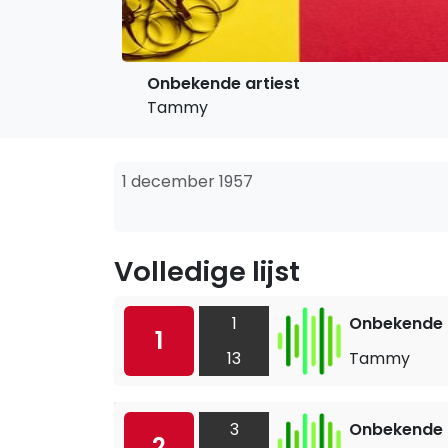
Onbekende artiest
Tammy
1 december 1957
Volledige lijst
1
Onbekende a
1
13
Tammy
3
Onbekende a
2