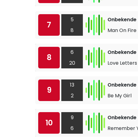
5
Onbekende a
7
8
Man On Fire
6
Onbekende a
8
20
Love Letters
13
Onbekende a
9
2
Be My Girl
9
Onbekende a
10
6
Remember Y