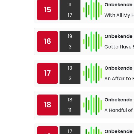
11
Onbekende a
15
17
With All My 
19
Onbekende a
16
3
Gotta Have 
13
Onbekende a
17
3
An Affair t
18
Onbekende a
18
11
A Handful of
17
Onbekende a