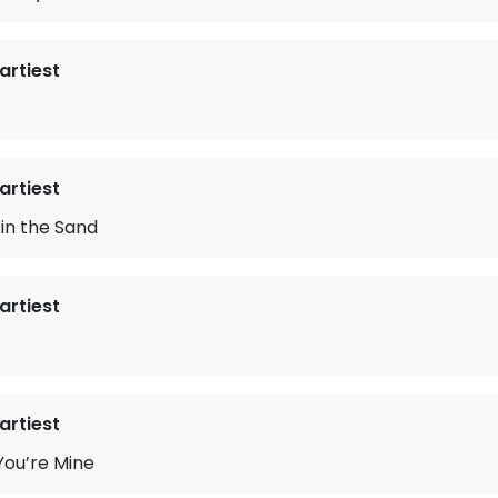
rtiest
rtiest
 in the Sand
rtiest
rtiest
ou’re Mine