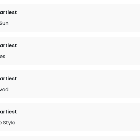
rtiest
 Sun
rtiest
es
rtiest
oved
rtiest
e Style