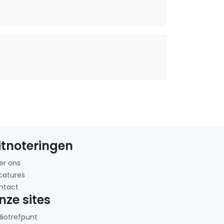
itnoteringen
er ons
catures
ntact
nze sites
diotrefpunt