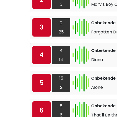
3
Mary’s Boy C
2
Onbekende a
3
25
Forgotten 
4
Onbekende a
4
14
Diana
15
Onbekende a
5
2
Alone
8
Onbekende a
6
6
That’ll Be t