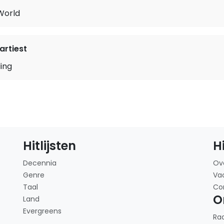
World
rtiest
ling
Hitlijsten
H
Decennia
Ov
Genre
Va
Taal
Co
O
Land
Evergreens
Ra