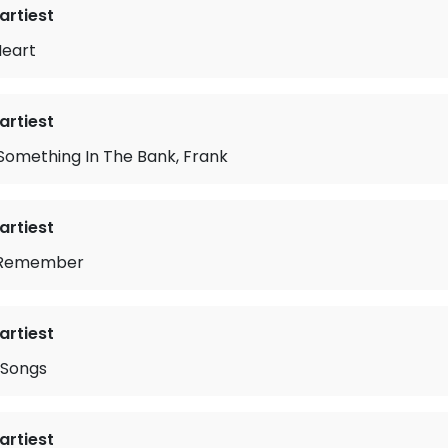
rtiest
Heart
rtiest
Something In The Bank, Frank
rtiest
o Remember
rtiest
 Songs
rtiest