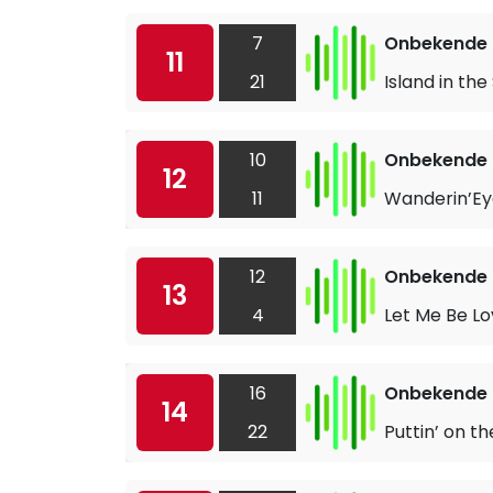
7
Onbekende a
11
21
Island in the
10
Onbekende a
12
11
Wanderin’Ey
12
Onbekende a
13
4
Let Me Be L
16
Onbekende a
14
22
Puttin’ on th