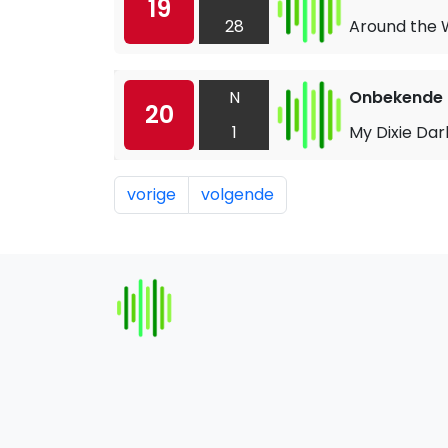
19
28
Around the 
N
Onbekende a
20
1
My Dixie Dar
vorige
volgende