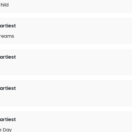
hild
rtiest
Dreams
rtiest
rtiest
rtiest
he Day