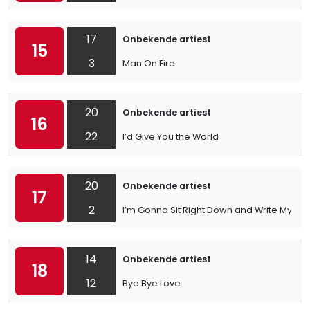
17
Onbekende artiest
15
3
Man On Fire
20
Onbekende artiest
16
22
I’d Give You the World
20
Onbekende artiest
17
2
I’m Gonna Sit Right Down and Write Myself 
14
Onbekende artiest
18
12
Bye Bye Love