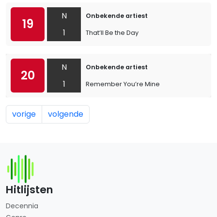
N
Onbekende artiest
19
1
That’ll Be the Day
N
Onbekende artiest
20
1
Remember You’re Mine
vorige
volgende
Hitlijsten
Decennia