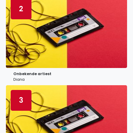
2
Onbekende artiest
Diana
3