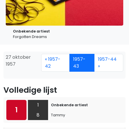
Onbekende artiest
Forgotten Dreams
27 oktober
« 1957-
1957-
1957-44
1957
42
43
»
Volledige lijst
1
Onbekende artiest
1
8
Tammy