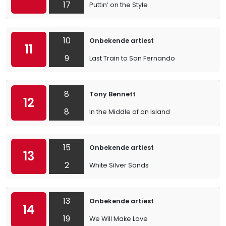
17
Puttin’ on the Style
10
Onbekende artiest
11
9
Last Train to San Fernando
8
Tony Bennett
12
8
In the Middle of an Island
15
Onbekende artiest
13
2
White Silver Sands
13
Onbekende artiest
14
19
We Will Make Love