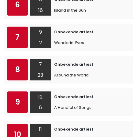
6
16
Island in the Sun
9
Onbekende artiest
7
2
Wanderin’ Eyes
7
Onbekende artiest
8
23
Around the World
12
Onbekende artiest
9
6
A Handful of Songs
11
Onbekende artiest
10