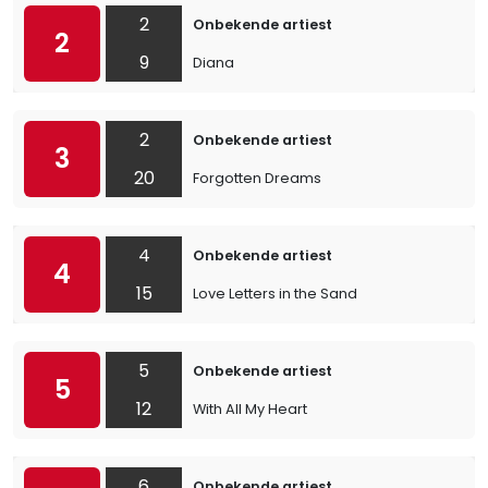
2
Onbekende artiest
2
9
Diana
2
Onbekende artiest
3
20
Forgotten Dreams
4
Onbekende artiest
4
15
Love Letters in the Sand
5
Onbekende artiest
5
12
With All My Heart
6
Onbekende artiest