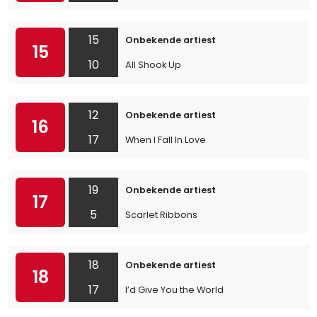
15
Onbekende artiest
15
10
All Shook Up
12
Onbekende artiest
16
17
When I Fall In Love
19
Onbekende artiest
17
5
Scarlet Ribbons
18
Onbekende artiest
18
17
I’d Give You the World