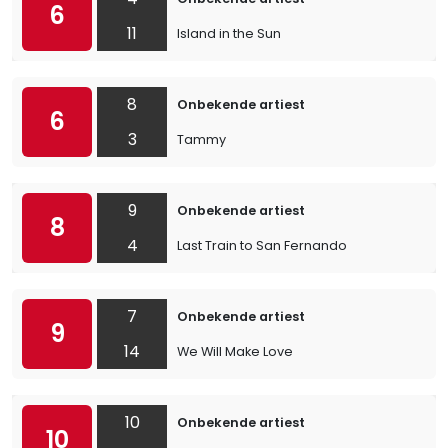
6
11
Island in the Sun
8
Onbekende artiest
6
3
Tammy
9
Onbekende artiest
8
4
Last Train to San Fernando
7
Onbekende artiest
9
14
We Will Make Love
10
Onbekende artiest
10