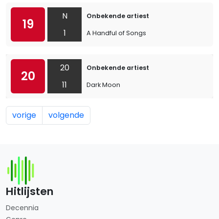
N
Onbekende artiest
19
1
A Handful of Songs
20
Onbekende artiest
20
11
Dark Moon
vorige
volgende
Hitlijsten
Decennia