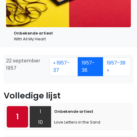
Onbekende artiest
With All My Heart
22 september
« 1957-
1957-
1957-39
1957
37
38
»
Volledige lijst
1
Onbekende artiest
1
10
Love Letters in the Sand