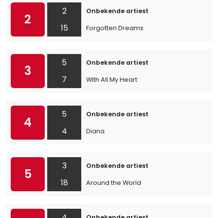
2
Onbekende artiest
2
15
Forgotten Dreams
5
Onbekende artiest
3
7
With All My Heart
5
Onbekende artiest
4
4
Diana
3
Onbekende artiest
5
18
Around the World
4
Onbekende artiest