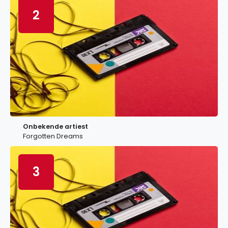
2
Onbekende artiest
Forgotten Dreams
3