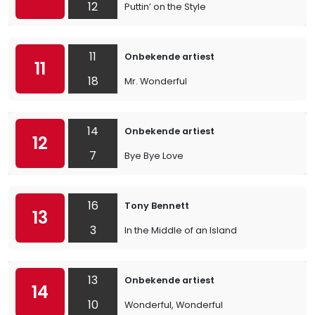
12
Puttin’ on the Style
11
Onbekende artiest
11
18
Mr. Wonderful
14
Onbekende artiest
12
7
Bye Bye Love
16
Tony Bennett
13
3
In the Middle of an Island
13
Onbekende artiest
14
10
Wonderful, Wonderful