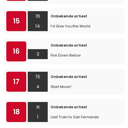
16
Onbekende artiest
15
14
I’d Give You the World
Onbekende artiest
16
3
Fire Down Below
15
Onbekende artiest
17
4
Start Movin’
N
Onbekende artiest
18
1
Last Train to San Fernando