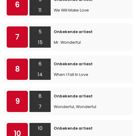
6
11
We Will Make Love
5
Onbekende artiest
7
15
Mr. Wonderful
6
Onbekende artiest
8
14
When I Fall In Love
8
Onbekende artiest
9
7
Wonderful, Wonderful
10
Onbekende artiest
10