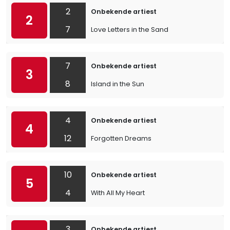
2
Onbekende artiest
2
7
Love Letters in the Sand
7
Onbekende artiest
3
8
Island in the Sun
4
Onbekende artiest
4
12
Forgotten Dreams
10
Onbekende artiest
5
4
With All My Heart
3
Onbekende artiest