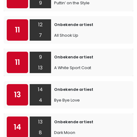
9
Puttin’ on the Style
12
Onbekende artiest
11
7
All Shook Up
9
Onbekende artiest
11
13
A White Sport Coat
14
Onbekende artiest
13
4
Bye Bye Love
13
Onbekende artiest
14
8
Dark Moon