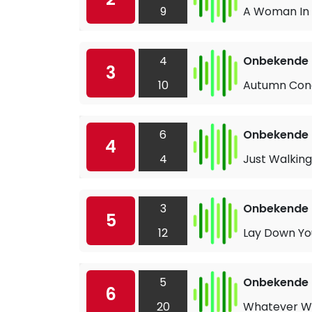
9
A Woman In 
4
Onbekende a
3
10
Autumn Con
6
Onbekende a
4
4
Just Walking
3
Onbekende a
5
12
Lay Down Yo
5
Onbekende a
6
20
Whatever Wil