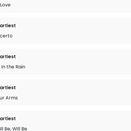
Love
rtiest
certo
rtiest
 In the Rain
rtiest
ur Arms
rtiest
l Be, Will Be