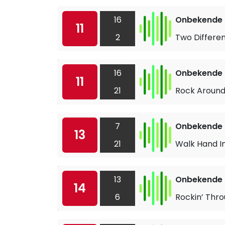
16
Onbekende a
11
2
Two Differe
16
Onbekende a
11
21
Rock Around
7
Onbekende a
13
21
Walk Hand I
13
Onbekende a
14
6
Rockin’ Thr