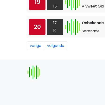
19
15
A Sweet Old
17
Onbekende a
20
19
Serenade
vorige
volgende