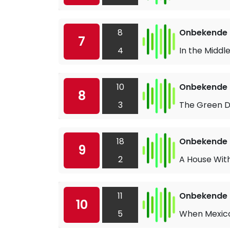
8
Onbekende a
7
4
In the Middl
10
Onbekende a
8
3
The Green 
18
Onbekende a
9
2
A House With
11
Onbekende a
10
5
When Mexic