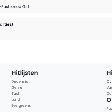
-Fashioned Girl
rtiest
Hitlijsten
H
Decennia
Ov
Genre
Va
Taal
Co
O
Land
Evergreens
Ra