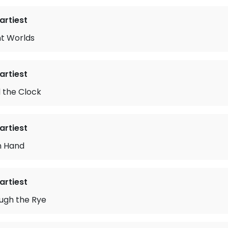
rtiest
nt Worlds
rtiest
 the Clock
rtiest
n Hand
rtiest
ough the Rye