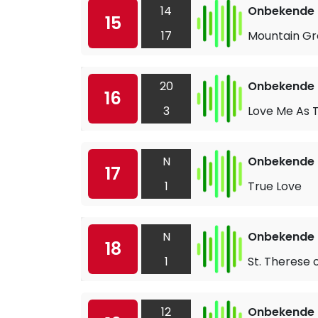
14
Onbekende a
15
17
Mountain Gr
20
Onbekende a
16
3
Love Me As 
N
Onbekende a
17
1
True Love
N
Onbekende a
18
1
St. Therese 
12
Onbekende a