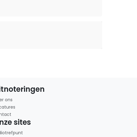
itnoteringen
er ons
catures
ntact
nze sites
diotrefpunt