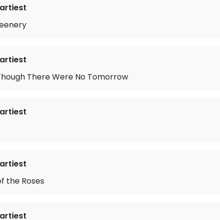
rtiest
eenery
rtiest
Though There Were No Tomorrow
rtiest
rtiest
of the Roses
rtiest