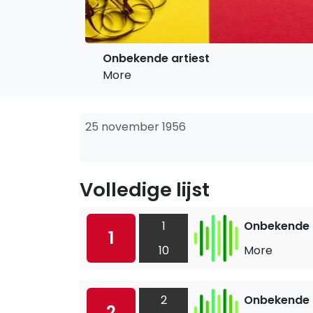
Onbekende artiest
More
25 november 1956
Volledige lijst
1
Onbekende a
1
10
More
2
Onbekende a
2