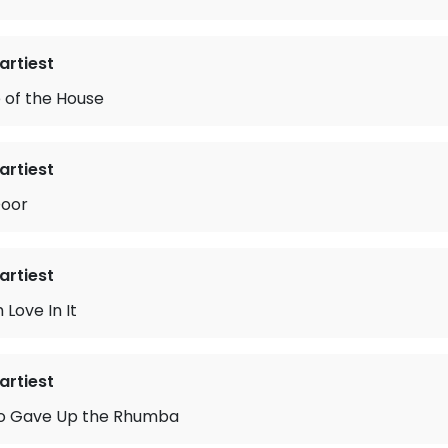
rtiest
e of the House
rtiest
Door
rtiest
 Love In It
rtiest
o Gave Up the Rhumba