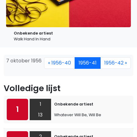
Onbekende artiest
Walk Hand In Hand
7 oktober 1956
« 1956-40
1956-41
1956-42 »
Volledige lijst
1
Onbekende artiest
1
13
Whatever Will Be, Will Be
2
Onbekende artiest