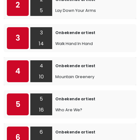
2
5
Lay Down Your Arms
3
Onbekende artiest
3
14
Walk Hand In Hand
4
Onbekende artiest
4
10
Mountain Greenery
5
Onbekende artiest
5
16
Who Are We?
6
Onbekende artiest
6