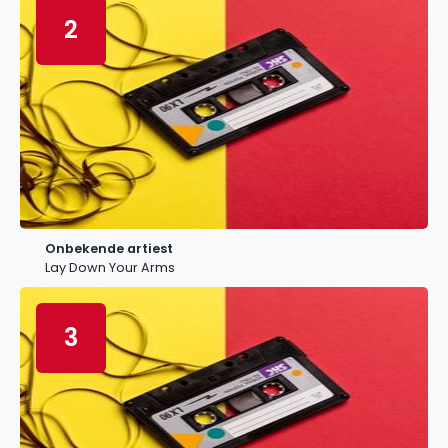
2
Onbekende artiest
Lay Down Your Arms
3