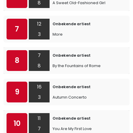
8
A Sweet Old-Fashioned Girl
12
Onbekende artiest
7
3
More
7
Onbekende artiest
8
8
By the Fountains of Rome
16
Onbekende artiest
9
3
Autumn Concerto
11
Onbekende artiest
10
7
You Are My First Love