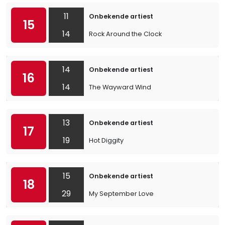
11
Onbekende artiest
15
14
Rock Around the Clock
14
Onbekende artiest
16
14
The Wayward Wind
13
Onbekende artiest
17
19
Hot Diggity
15
Onbekende artiest
18
29
My September Love