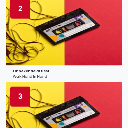
2
Onbekende artiest
Walk Hand In Hand
3