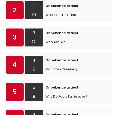
1
Onbekende artiest
2
10
Walk Hand In Hand
3
Onbekende artiest
3
12
Who Are We?
4
Onbekende artiest
4
6
Mountain Greenery
5
Onbekende artiest
5
9
Why Do Fools Fall in Love?
6
Onbekende artiest