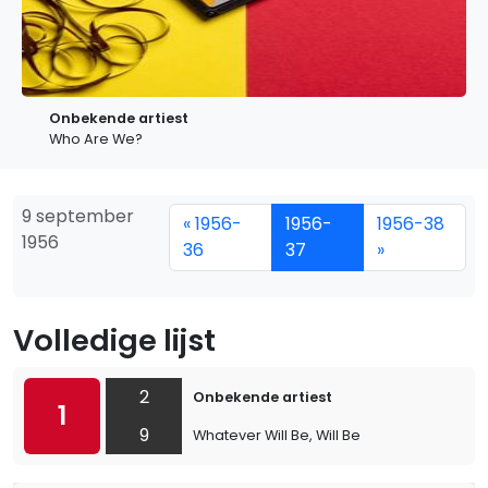
Onbekende artiest
Who Are We?
9 september
« 1956-
1956-
1956-38
1956
36
37
»
Volledige lijst
2
Onbekende artiest
1
9
Whatever Will Be, Will Be