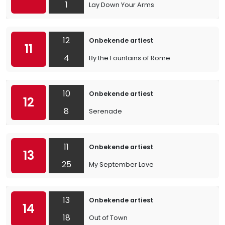
1
Lay Down Your Arms
12
Onbekende artiest
11
4
By the Fountains of Rome
10
Onbekende artiest
12
8
Serenade
11
Onbekende artiest
13
25
My September Love
13
Onbekende artiest
14
18
Out of Town