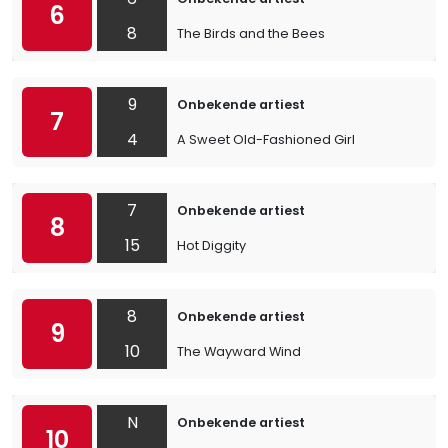
6
8
The Birds and the Bees
9
Onbekende artiest
7
4
A Sweet Old-Fashioned Girl
7
Onbekende artiest
8
15
Hot Diggity
8
Onbekende artiest
9
10
The Wayward Wind
N
Onbekende artiest
10