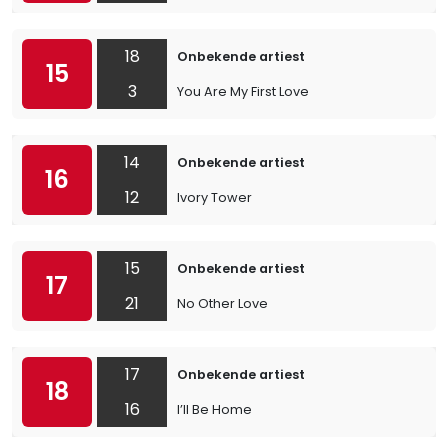
18
Onbekende artiest
15
3
You Are My First Love
14
Onbekende artiest
16
12
Ivory Tower
15
Onbekende artiest
17
21
No Other Love
17
Onbekende artiest
18
16
I’ll Be Home