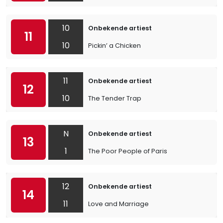
10
Onbekende artiest
11
10
Pickin’ a Chicken
11
Onbekende artiest
12
10
The Tender Trap
N
Onbekende artiest
13
1
The Poor People of Paris
12
Onbekende artiest
14
11
Love and Marriage