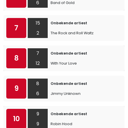
6
Band of Gold
15
Onbekende artiest
7
2
The Rock and Roll Waltz
7
Onbekende artiest
8
12
With Your Love
8
Onbekende artiest
9
6
Jimmy Unknown
9
Onbekende artiest
10
9
Robin Hood