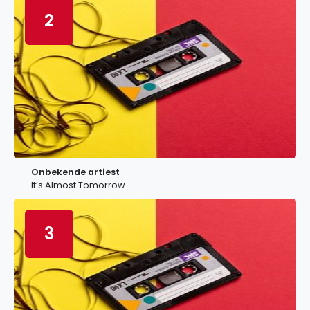
2
Onbekende artiest
It’s Almost Tomorrow
3