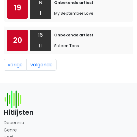
N
Onbekende artiest
19
1
My September Love
16
Onbekende artiest
20
11
Sixteen Tons
vorige
volgende
Hitlijsten
Decennia
Genre