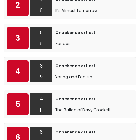
2
6
It’s Almost Tomorrow
5
Onbekende artiest
3
6
Zanbesi
3
Onbekende artiest
4
9
Young and Foolish
4
Onbekende artiest
5
11
The Ballad of Davy Crockett
6
Onbekende artiest
6