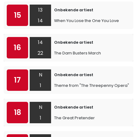
13
Onbekende artiest
15
14
When You Lose the One You Love
14
Onbekende artiest
16
22
The Dam Busters March
N
Onbekende artiest
17
1
Theme from "The Threepenny Opera"
N
Onbekende artiest
18
1
The Great Pretender