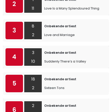
2
11
Love Is a Many Splendoured Thing
8
Onbekende artiest
3
2
Love and Marriage
3
Onbekende artiest
4
10
Suddenly There’s a Valley
18
Onbekende artiest
5
2
Sixteen Tons
2
Onbekende artiest
6