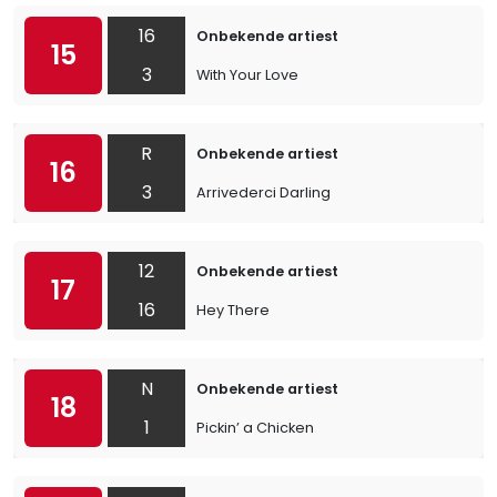
16
Onbekende artiest
15
3
With Your Love
R
Onbekende artiest
16
3
Arrivederci Darling
12
Onbekende artiest
17
16
Hey There
N
Onbekende artiest
18
1
Pickin’ a Chicken