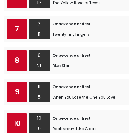
17
The Yellow Rose of Texas
7
Onbekende artiest
7
11
Twenty Tiny Fingers
6
Onbekende artiest
8
21
Blue Star
11
Onbekende artiest
9
5
When You Lose the One You Love
12
Onbekende artiest
10
9
Rock Around the Clock