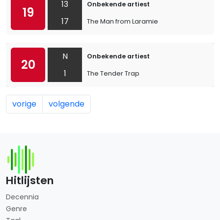
13
Onbekende artiest
19
17
The Man from Laramie
N
Onbekende artiest
20
1
The Tender Trap
vorige
volgende
Hitlijsten
Decennia
Genre