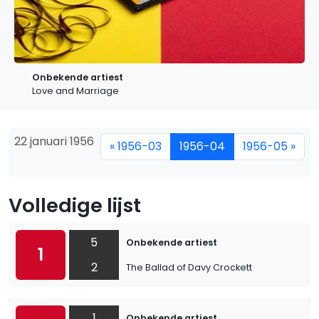
Onbekende artiest
Love and Marriage
22 januari 1956
« 1956-03
1956-04
1956-05 »
Volledige lijst
5
Onbekende artiest
1
2
The Ballad of Davy Crockett
1
Onbekende artiest