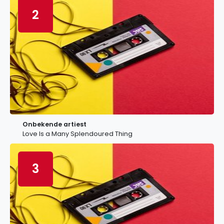
2
Onbekende artiest
Love Is a Many Splendoured Thing
3