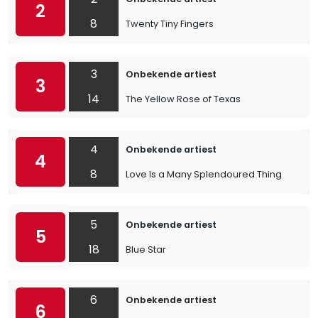
2
8
Twenty Tiny Fingers
3
Onbekende artiest
3
14
The Yellow Rose of Texas
4
Onbekende artiest
4
8
Love Is a Many Splendoured Thing
5
Onbekende artiest
5
18
Blue Star
6
Onbekende artiest
6