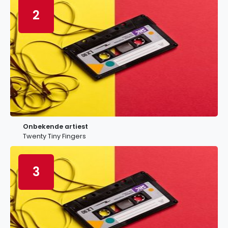
2
Onbekende artiest
Twenty Tiny Fingers
3