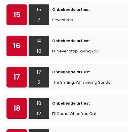
15
Onbekende artiest
15
7
Seventeen
14
Onbekende artiest
16
10
I’ll Never Stop Loving You
17
Onbekende artiest
17
2
The Shifting, Whispering Sands
18
Onbekende artiest
18
12
I’ll Come When You Call