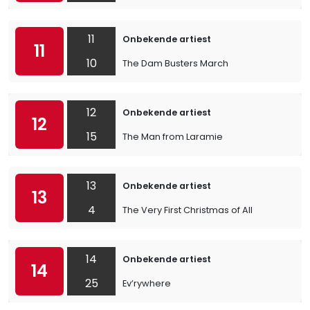
11
Onbekende artiest
11
10
The Dam Busters March
12
Onbekende artiest
12
15
The Man from Laramie
13
Onbekende artiest
13
4
The Very First Christmas of All
14
Onbekende artiest
14
25
Ev’rywhere