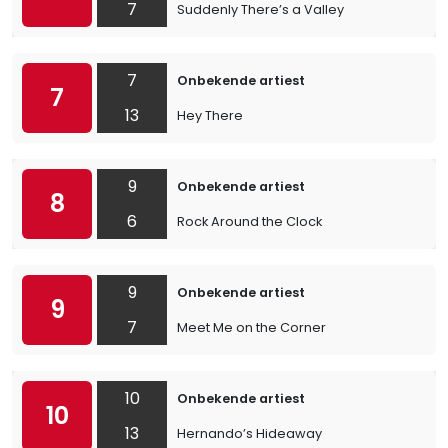
7
Suddenly There’s a Valley
7
Onbekende artiest
7
13
Hey There
9
Onbekende artiest
8
6
Rock Around the Clock
9
Onbekende artiest
9
7
Meet Me on the Corner
10
Onbekende artiest
10
13
Hernando’s Hideaway