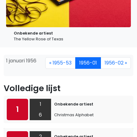
Onbekende artiest
The Yellow Rose of Texas
1 januari 1956
« 1955-53
1956-01
1956-02 »
Volledige lijst
1
Onbekende artiest
1
6
Christmas Alphabet
2
Onbekende artiest