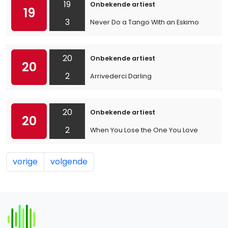
19
Onbekende artiest
19
3
Never Do a Tango With an Eskimo
20
Onbekende artiest
20
2
Arrivederci Darling
20
Onbekende artiest
20
2
When You Lose the One You Love
vorige
volgende