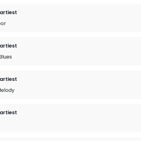
rtiest
oor
rtiest
Blues
rtiest
Melody
rtiest