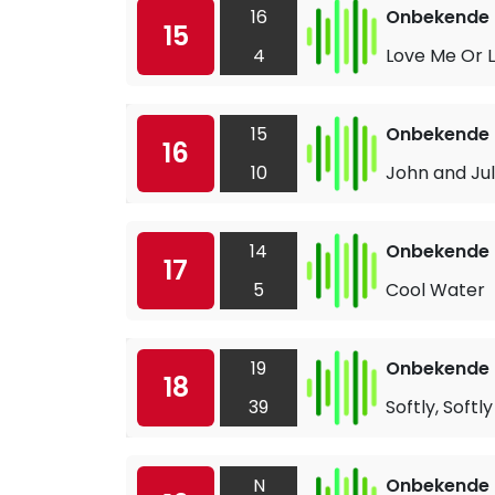
16
Onbekende a
15
4
Love Me Or 
15
Onbekende a
16
10
John and Jul
14
Onbekende a
17
5
Cool Water
19
Onbekende a
18
39
Softly, Softly
N
Onbekende a