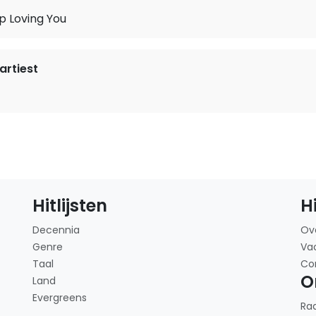
op Loving You
rtiest
Hitlijsten
H
Decennia
Ov
Genre
Va
Taal
Co
O
Land
Evergreens
Ra