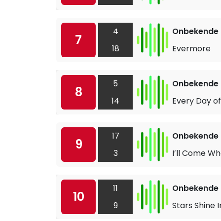
4
Onbekende a
7
18
Evermore
5
Onbekende a
8
14
Every Day of
17
Onbekende a
9
3
I’ll Come Wh
11
Onbekende a
10
9
Stars Shine 