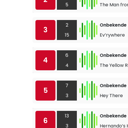
5
The Man fro
2
Onbekende a
3
15
Ev’rywhere
6
Onbekende a
4
4
The Yellow R
7
Onbekende a
5
3
Hey There
13
Onbekende a
6
3
Hernando’s 