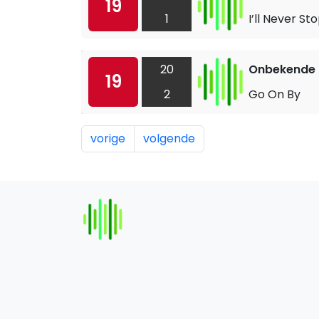
19
1
I’ll Never St
20
Onbekende a
19
2
Go On By
vorige
volgende