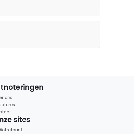
itnoteringen
er ons
catures
ntact
nze sites
diotrefpunt