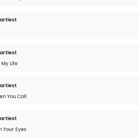
rtiest
rtiest
 My Life
rtiest
en You Call
rtiest
In Your Eyes