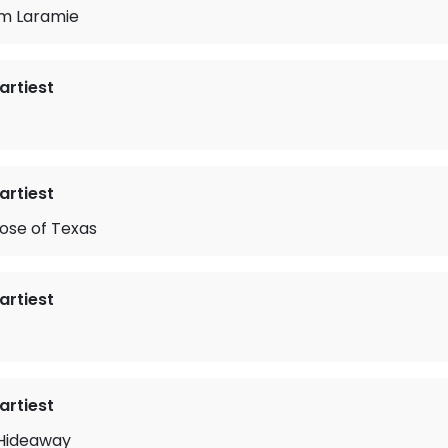
m Laramie
rtiest
rtiest
ose of Texas
rtiest
rtiest
Hideaway