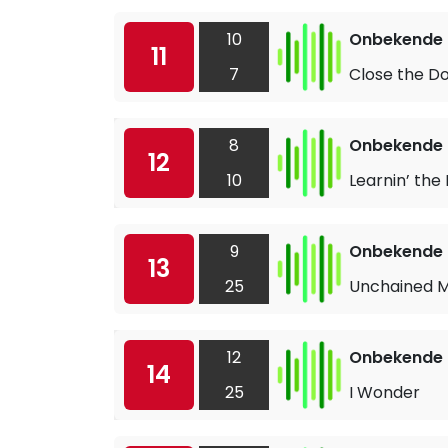
10
Onbekende a
11
7
Close the D
8
Onbekende a
12
10
Learnin’ the 
9
Onbekende a
13
25
Unchained 
12
Onbekende a
14
25
I Wonder