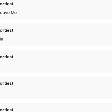
rtiest
Leave Me
rtiest
ie
rtiest
rtiest
rtiest