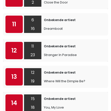
2
Close the Door
6
Onbekende artiest
11
16
Dreamboat
11
Onbekende artiest
12
23
Stranger In Paradise
12
Onbekende artiest
13
19
Where Will the Dimple Be?
15
Onbekende artiest
14
18
You, My Love