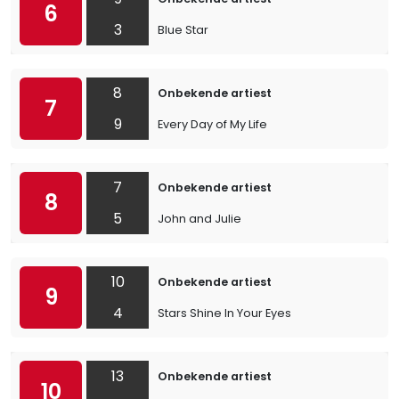
6
3
Blue Star
8
Onbekende artiest
7
9
Every Day of My Life
7
Onbekende artiest
8
5
John and Julie
10
Onbekende artiest
9
4
Stars Shine In Your Eyes
13
Onbekende artiest
10