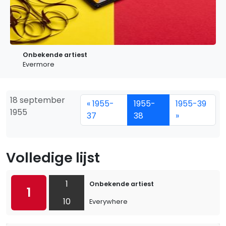
Onbekende artiest
Evermore
18 september
« 1955-
1955-
1955-39
1955
37
38
»
Volledige lijst
1
Onbekende artiest
1
10
Everywhere