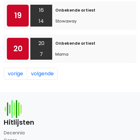
16
Onbekende artiest
19
14
Stowaway
20
Onbekende artiest
20
7
Mama
vorige
volgende
Hitlijsten
Decennia