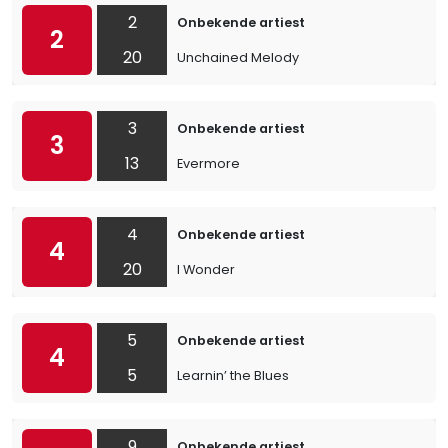
2
Onbekende artiest
2
20
Unchained Melody
3
Onbekende artiest
3
13
Evermore
4
Onbekende artiest
4
20
I Wonder
5
Onbekende artiest
4
5
Learnin’ the Blues
9
Onbekende artiest