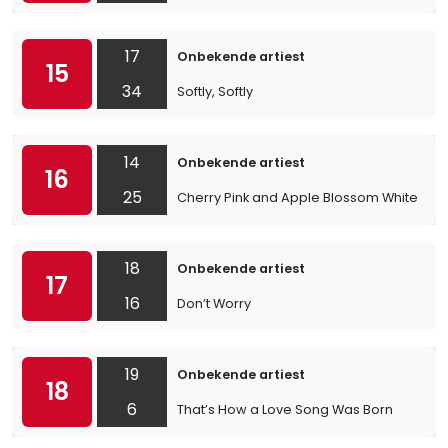
17
Onbekende artiest
15
34
Softly, Softly
14
Onbekende artiest
16
25
Cherry Pink and Apple Blossom White
18
Onbekende artiest
17
16
Don’t Worry
19
Onbekende artiest
18
6
That’s How a Love Song Was Born