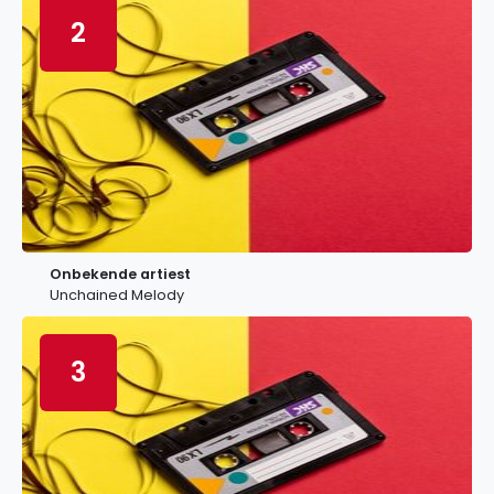
2
Onbekende artiest
Unchained Melody
3