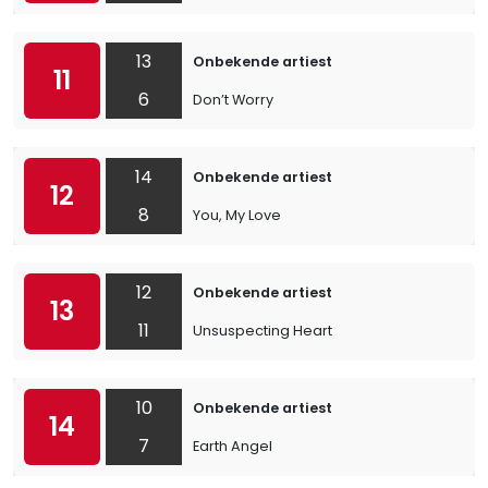
13
Onbekende artiest
11
6
Don’t Worry
14
Onbekende artiest
12
8
You, My Love
12
Onbekende artiest
13
11
Unsuspecting Heart
10
Onbekende artiest
14
7
Earth Angel