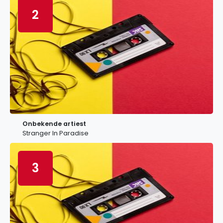
2
Onbekende artiest
Stranger In Paradise
3