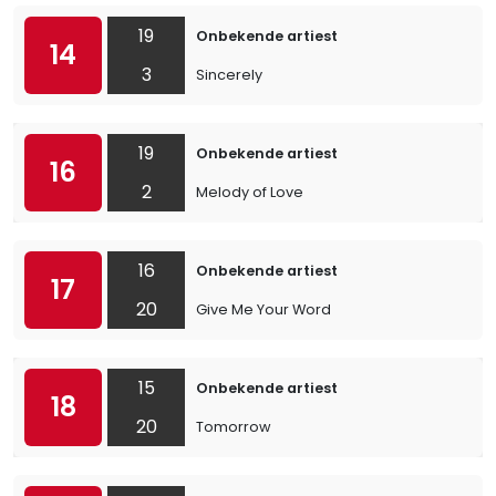
19
Onbekende artiest
14
3
Sincerely
19
Onbekende artiest
16
2
Melody of Love
16
Onbekende artiest
17
20
Give Me Your Word
15
Onbekende artiest
18
20
Tomorrow