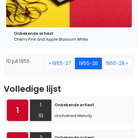
Onbekende artiest
Cherry Pink and Apple Blossom White
10 juli 1955
« 1955-27
1955-28
1955-29 »
Volledige lijst
1
Onbekende artiest
1
10
Unchained Melody
3
Onbekende artiest