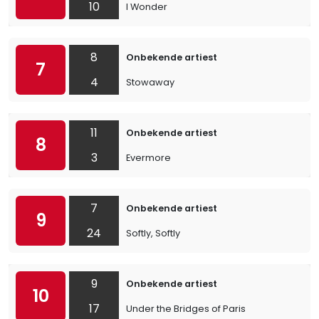
10
I Wonder
8
Onbekende artiest
7
4
Stowaway
11
Onbekende artiest
8
3
Evermore
7
Onbekende artiest
9
24
Softly, Softly
9
Onbekende artiest
10
17
Under the Bridges of Paris