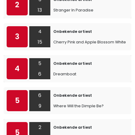
2
13
Stranger In Paradise
4
Onbekende artiest
3
15
Cherry Pink and Apple Blossom White
5
Onbekende artiest
4
6
Dreamboat
6
Onbekende artiest
5
9
Where Will the Dimple Be?
2
Onbekende artiest
5