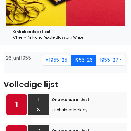
Onbekende artiest
Cherry Pink and Apple Blossom White
26 juni 1955
« 1955-25
1955-26
1955-27 »
Volledige lijst
1
Onbekende artiest
1
8
Unchained Melody
2
Onbekende artiest