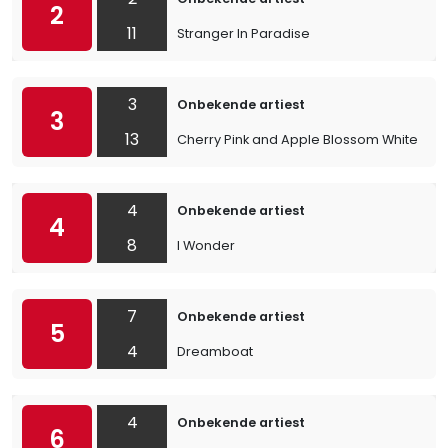
2
11
Stranger In Paradise
3
Onbekende artiest
3
13
Cherry Pink and Apple Blossom White
4
Onbekende artiest
4
8
I Wonder
7
Onbekende artiest
5
4
Dreamboat
4
Onbekende artiest
6