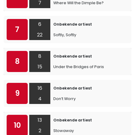
7
Where Will the Dimple Be?
6
Onbekende artiest
7
22
Softly, Softly
8
Onbekende artiest
8
15
Under the Bridges of Paris
16
Onbekende artiest
9
4
Don’t Worry
13
Onbekende artiest
10
2
Stowaway