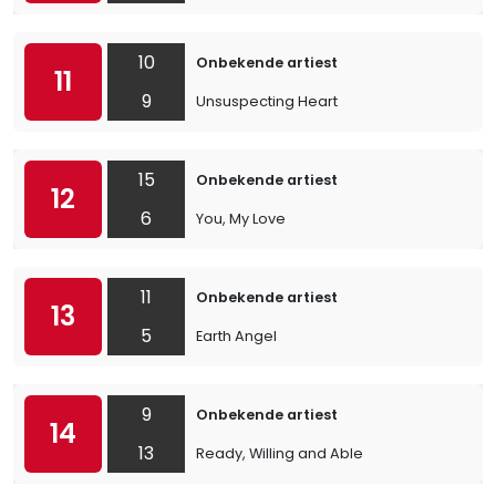
10
Onbekende artiest
11
9
Unsuspecting Heart
15
Onbekende artiest
12
6
You, My Love
11
Onbekende artiest
13
5
Earth Angel
9
Onbekende artiest
14
13
Ready, Willing and Able