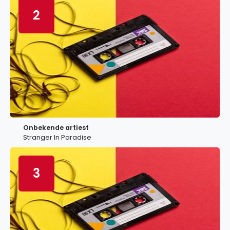
2
Onbekende artiest
Stranger In Paradise
3