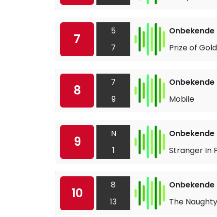
5
Onbekende a
7
7
Prize of Gold
7
Onbekende a
8
9
Mobile
N
Onbekende a
9
1
Stranger In 
8
Onbekende a
10
13
The Naughty