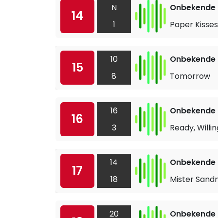
N
Onbekende a
14
1
Paper Kisses
10
Onbekende a
15
8
Tomorrow
16
Onbekende a
16
3
Ready, Willi
14
Onbekende a
17
18
Mister San
20
Onbekende a