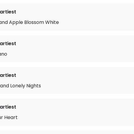
rtiest
 and Apple Blossom White
rtiest
ano
rtiest
and Lonely Nights
rtiest
r Heart