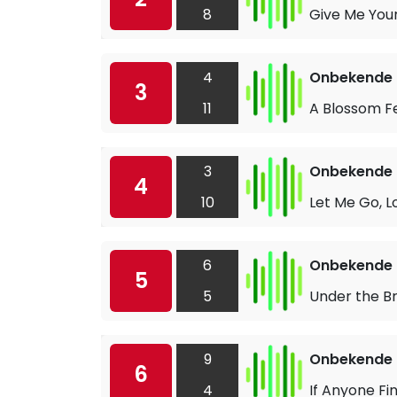
8
Give Me You
4
Onbekende a
3
11
A Blossom Fe
3
Onbekende a
4
10
Let Me Go, L
6
Onbekende a
5
5
Under the Br
9
Onbekende a
6
4
If Anyone Fin