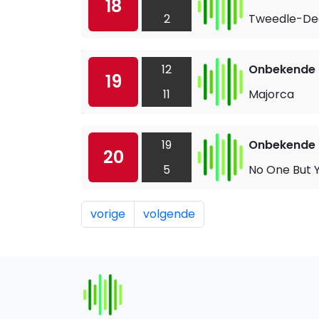
18
2
Tweedle-De
12
Onbekende a
19
11
Majorca
19
Onbekende a
20
5
No One But 
vorige
volgende