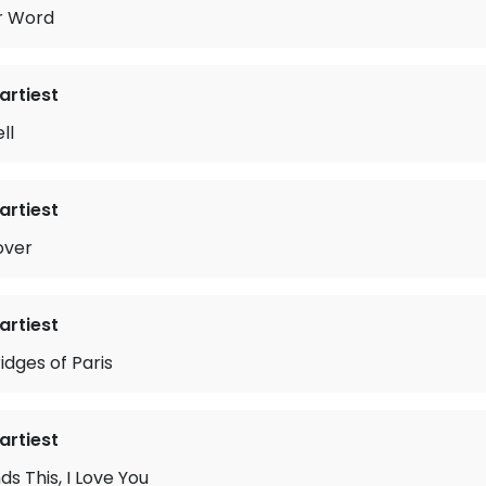
r Word
rtiest
ll
rtiest
over
rtiest
idges of Paris
rtiest
ds This, I Love You