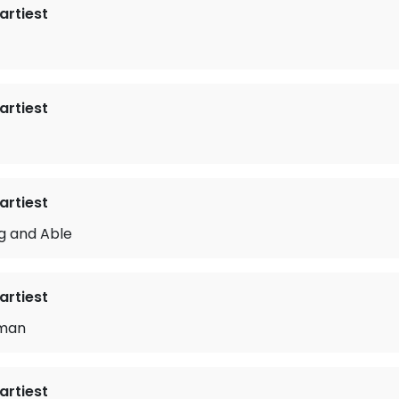
rtiest
rtiest
rtiest
ng and Able
rtiest
dman
rtiest