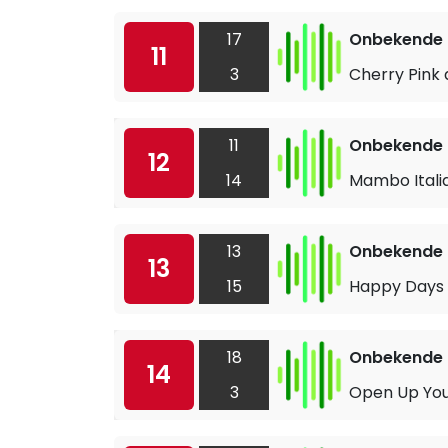
17
Onbekende a
11
3
Cherry Pink
11
Onbekende a
12
14
Mambo Itali
13
Onbekende a
13
15
Happy Days 
18
Onbekende a
14
3
Open Up You