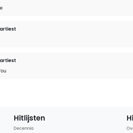
e
rtiest
rtiest
You
Hitlijsten
H
Decennia
Ov