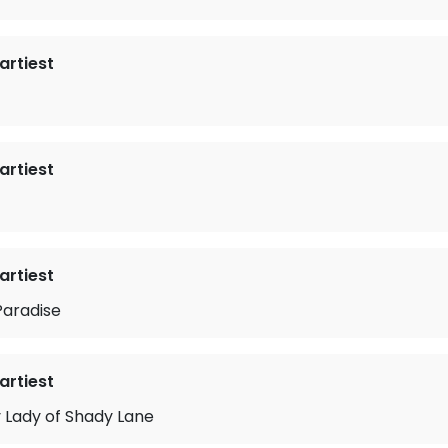
rtiest
rtiest
rtiest
Paradise
rtiest
 Lady of Shady Lane