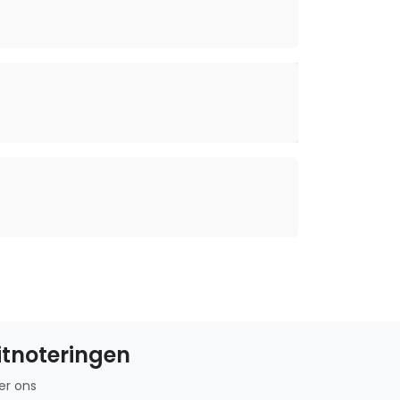
itnoteringen
er ons