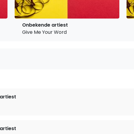
Onbekende artiest
Give Me Your Word
rtiest
rtiest