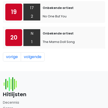
17
Onbekende artiest
19
2
No One But You
N
Onbekende artiest
20
1
The Mama Doll Song
vorige
volgende
Hitlijsten
Decennia