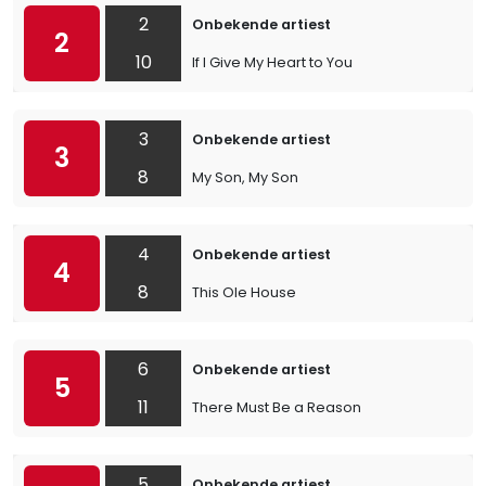
2
Onbekende artiest
2
10
If I Give My Heart to You
3
Onbekende artiest
3
8
My Son, My Son
4
Onbekende artiest
4
8
This Ole House
6
Onbekende artiest
5
11
There Must Be a Reason
5
Onbekende artiest