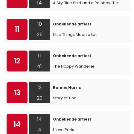
14
A Sky Blue Shirt and a Rainbow Tie
10
Onbekende artiest
11
25
Little Things Mean a Lot
11
Onbekende artiest
12
41
The Happy Wanderer
12
Ronnie Harris
13
20
Story of Tina
14
Onbekende artiest
14
4
I Love Paris