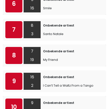
6
16
Smile
8
Onbekende artiest
7
3
Santo Natale
7
Onbekende artiest
8
19
My Friend
16
Onbekende artiest
9
2
I Can’t Tell a Waltz From a Tango
9
Onbekende artiest
10