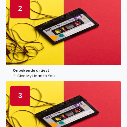
2
Onbekende artiest
If I Give My Heart to You
3