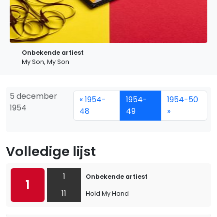
Onbekende artiest
My Son, My Son
5 december
« 1954-
1954-
1954-50
1954
48
49
»
Volledige lijst
1
Onbekende artiest
1
11
Hold My Hand