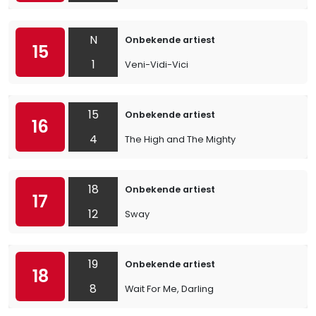
N
Onbekende artiest
15
1
Veni-Vidi-Vici
15
Onbekende artiest
16
4
The High and The Mighty
18
Onbekende artiest
17
12
Sway
19
Onbekende artiest
18
8
Wait For Me, Darling