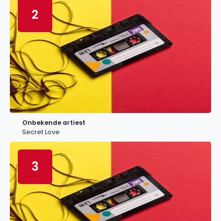
2
Onbekende artiest
Secret Love
3