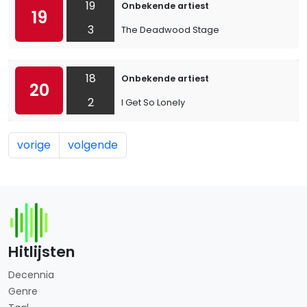
19
Onbekende artiest
19
3
The Deadwood Stage
18
Onbekende artiest
20
2
I Get So Lonely
vorige
volgende
Hitlijsten
Decennia
Genre