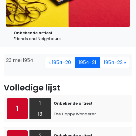
Onbekende artiest
Friends and Neighbours
23 mei 1954
« 1954-20
1954-21
1954-22 »
Volledige lijst
1
Onbekende artiest
1
13
The Happy Wanderer
2
Onbekende artiest