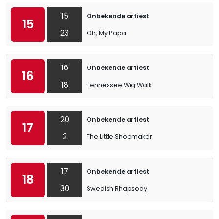
15
Onbekende artiest
15
23
Oh, My Papa
16
Onbekende artiest
16
18
Tennessee Wig Walk
20
Onbekende artiest
17
2
The Little Shoemaker
17
Onbekende artiest
18
30
Swedish Rhapsody