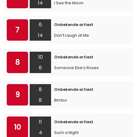
14
I See the Moon
6
Onbekende artiest
7
14
Don’t Laugh at Me
10
Onbekende artiest
8
6
Someone Else’s Roses
8
Onbekende artiest
9
8
Bimbo
11
Onbekende artiest
10
4
Such a Night