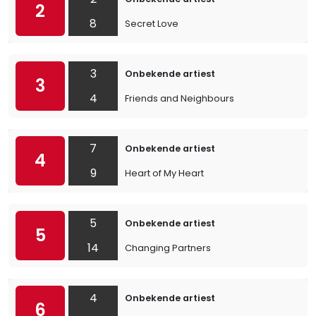
2
8
Secret Love
3
Onbekende artiest
3
4
Friends and Neighbours
7
Onbekende artiest
4
9
Heart of My Heart
5
Onbekende artiest
5
14
Changing Partners
4
Onbekende artiest
6