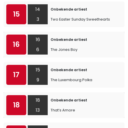
14
Onbekende artiest
15
3
Two Easter Sunday Sweethearts
16
Onbekende artiest
16
6
The Jones Boy
15
Onbekende artiest
17
9
The Luxembourg Polka
18
Onbekende artiest
18
13
That’s Amore