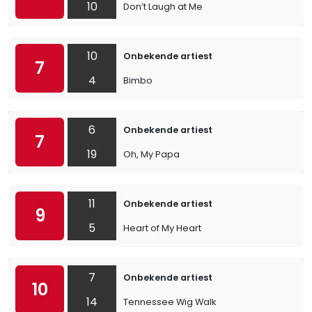
10
Don’t Laugh at Me
10
Onbekende artiest
7
4
Bimbo
6
Onbekende artiest
7
19
Oh, My Papa
11
Onbekende artiest
9
5
Heart of My Heart
7
Onbekende artiest
10
14
Tennessee Wig Walk