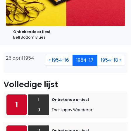
Onbekende artiest
Bell Bottom Blues
25 april 1954
« 1954-16
1954-17
1954-18 »
Volledige lijst
1
Onbekende artiest
1
9
The Happy Wanderer
2
Onbekende artiest