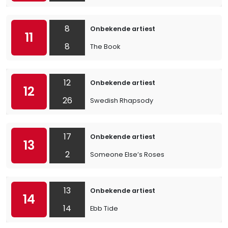
8
Onbekende artiest
11
8
The Book
12
Onbekende artiest
12
26
Swedish Rhapsody
17
Onbekende artiest
13
2
Someone Else’s Roses
13
Onbekende artiest
14
14
Ebb Tide