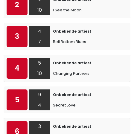
2
10
I See the Moon
4
Onbekende artiest
3
7
Bell Bottom Blues
5
Onbekende artiest
4
10
Changing Partners
9
Onbekende artiest
5
4
Secret Love
3
Onbekende artiest
6