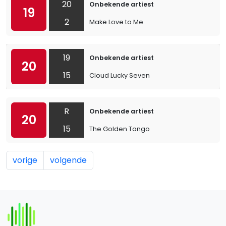
20
Onbekende artiest
19
2
Make Love to Me
19
Onbekende artiest
20
15
Cloud Lucky Seven
R
Onbekende artiest
20
15
The Golden Tango
vorige
volgende