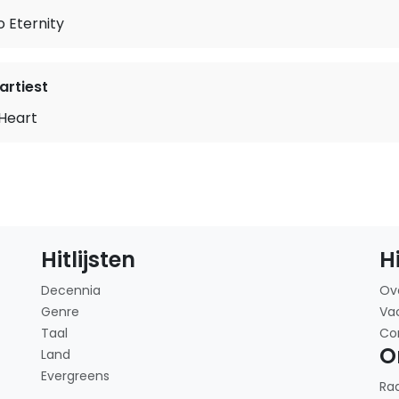
 Eternity
rtiest
 Heart
Hitlijsten
H
Decennia
Ov
Genre
Va
Taal
Co
O
Land
Evergreens
Ra