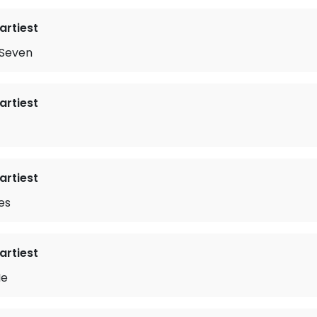
rtiest
 Seven
rtiest
rtiest
es
rtiest
Me