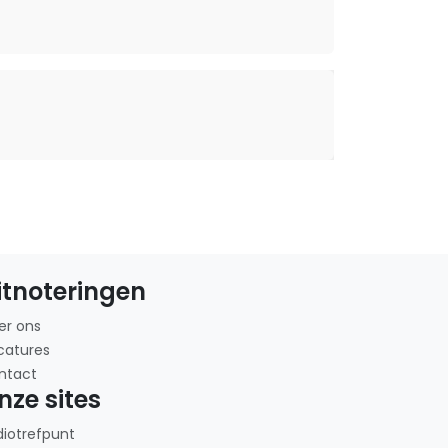
itnoteringen
er ons
catures
ntact
nze sites
diotrefpunt