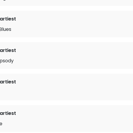
rtiest
Blues
rtiest
apsody
rtiest
rtiest
e