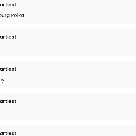
rtiest
urg Polka
rtiest
rtiest
oy
rtiest
rtiest