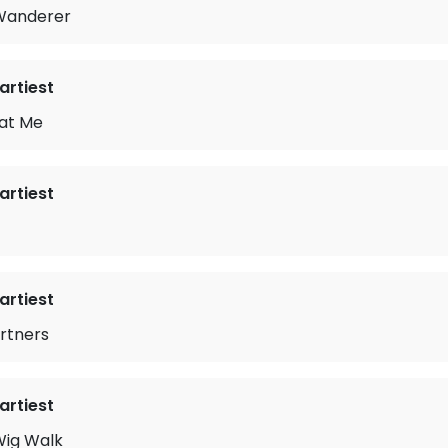
Wanderer
rtiest
 at Me
rtiest
rtiest
rtners
rtiest
ig Walk