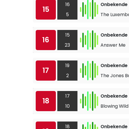
16
Onbekende a
15
5
The Luxembo
15
Onbekende a
16
23
Answer Me
19
Onbekende a
17
2
The Jones B
17
Onbekende a
18
10
Blowing Wild
18
Onbekende a