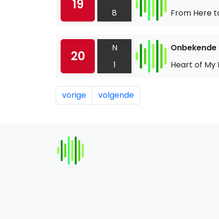
19
8
From Here to
N
Onbekende a
20
1
Heart of My
vorige
volgende