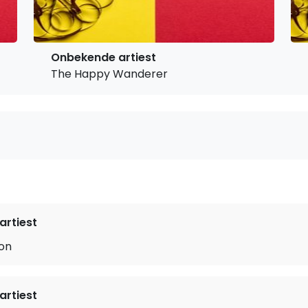
Onbekende artiest
The Happy Wanderer
rtiest
oon
rtiest