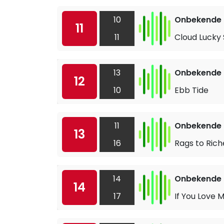
10
Onbekende a
11
11
Cloud Lucky
13
Onbekende a
12
10
Ebb Tide
11
Onbekende a
13
16
Rags to Rich
14
Onbekende a
14
17
If You Love 