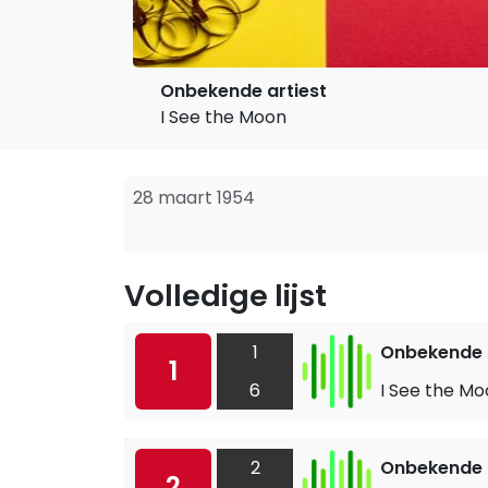
Onbekende artiest
I See the Moon
28 maart 1954
Volledige lijst
1
Onbekende a
1
6
I See the M
2
Onbekende a
2