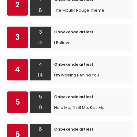
2
8
The Moulin Rouge Theme
3
Onbekende artiest
3
12
I Believe
4
Onbekende artiest
4
14
I’m Walking Behind You
5
Onbekende artiest
5
9
Hold Me, Thrill Me, Kiss Me
6
Onbekende artiest
5