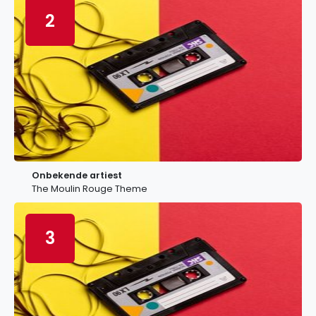
2
Onbekende artiest
The Moulin Rouge Theme
3