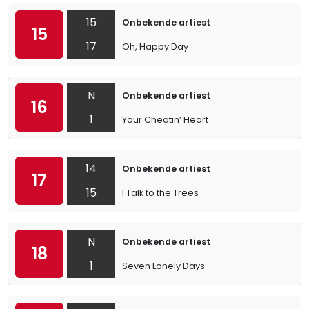
15
Onbekende artiest
15
17
Oh, Happy Day
N
Onbekende artiest
16
1
Your Cheatin’ Heart
14
Onbekende artiest
17
15
I Talk to the Trees
N
Onbekende artiest
18
1
Seven Lonely Days