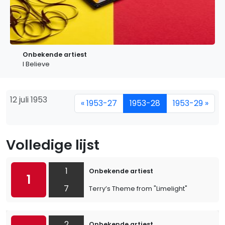
Onbekende artiest
I Believe
12 juli 1953
« 1953-27
1953-28
1953-29 »
Volledige lijst
1
Onbekende artiest
1
7
Terry’s Theme from "Limelight"
2
Onbekende artiest