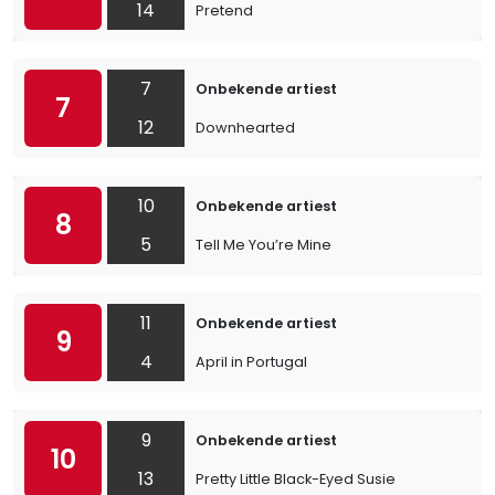
14
Pretend
7
Onbekende artiest
7
12
Downhearted
10
Onbekende artiest
8
5
Tell Me You’re Mine
11
Onbekende artiest
9
4
April in Portugal
9
Onbekende artiest
10
13
Pretty Little Black-Eyed Susie