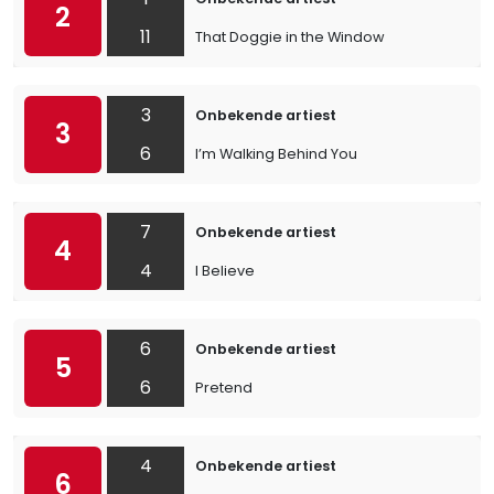
2
11
That Doggie in the Window
3
Onbekende artiest
3
6
I’m Walking Behind You
7
Onbekende artiest
4
4
I Believe
6
Onbekende artiest
5
6
Pretend
4
Onbekende artiest
6