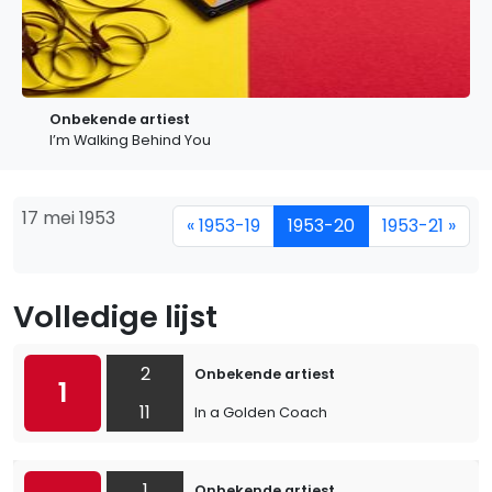
Onbekende artiest
I’m Walking Behind You
17 mei 1953
« 1953-19
1953-20
1953-21 »
Volledige lijst
2
Onbekende artiest
1
11
In a Golden Coach
1
Onbekende artiest