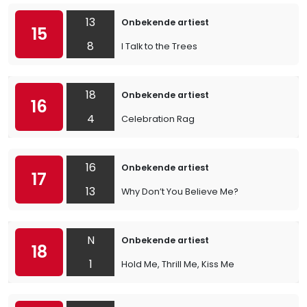
13
Onbekende artiest
15
8
I Talk to the Trees
18
Onbekende artiest
16
4
Celebration Rag
16
Onbekende artiest
17
13
Why Don’t You Believe Me?
N
Onbekende artiest
18
1
Hold Me, Thrill Me, Kiss Me