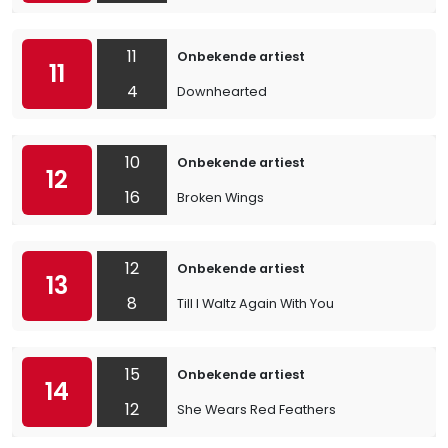
11
Onbekende artiest
11
4
Downhearted
10
Onbekende artiest
12
16
Broken Wings
12
Onbekende artiest
13
8
Till I Waltz Again With You
15
Onbekende artiest
14
12
She Wears Red Feathers