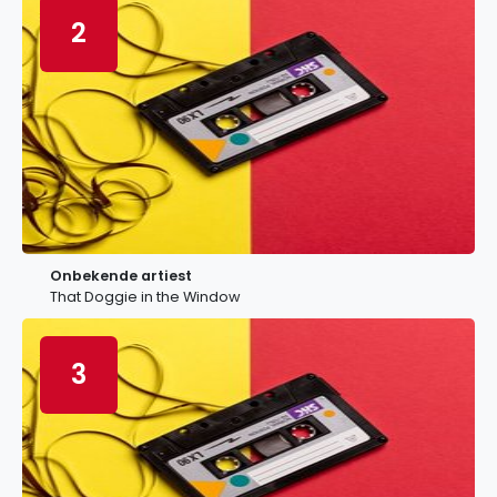
2
Onbekende artiest
That Doggie in the Window
3