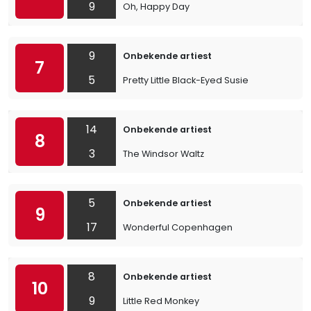
9
Oh, Happy Day
9
Onbekende artiest
7
5
Pretty Little Black-Eyed Susie
14
Onbekende artiest
8
3
The Windsor Waltz
5
Onbekende artiest
9
17
Wonderful Copenhagen
8
Onbekende artiest
10
9
Little Red Monkey