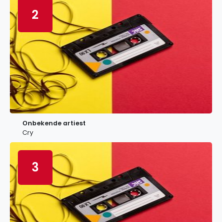
2
Onbekende artiest
Cry
3