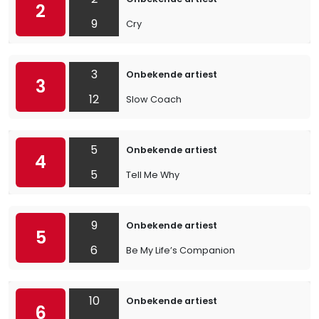
2
9
Cry
3
Onbekende artiest
3
12
Slow Coach
5
Onbekende artiest
4
5
Tell Me Why
9
Onbekende artiest
5
6
Be My Life’s Companion
10
Onbekende artiest
6