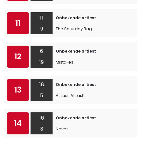
11
Onbekende artiest
11
9
The Saturday Rag
6
Onbekende artiest
12
19
Mistakes
18
Onbekende artiest
13
5
At Last! At Last!
16
Onbekende artiest
14
3
Never