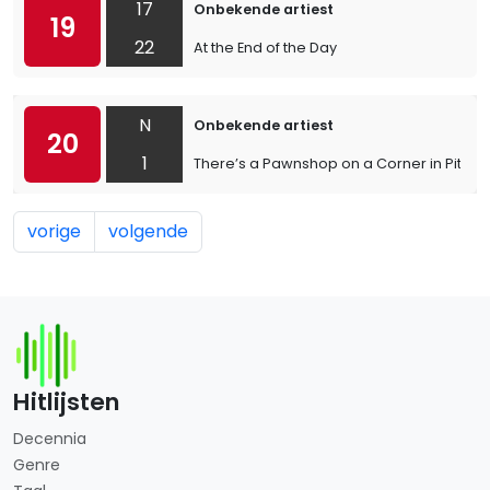
17
Onbekende artiest
19
22
At the End of the Day
N
Onbekende artiest
20
1
There’s a Pawnshop on a Corner in Pittsb
vorige
volgende
Hitlijsten
Decennia
Genre