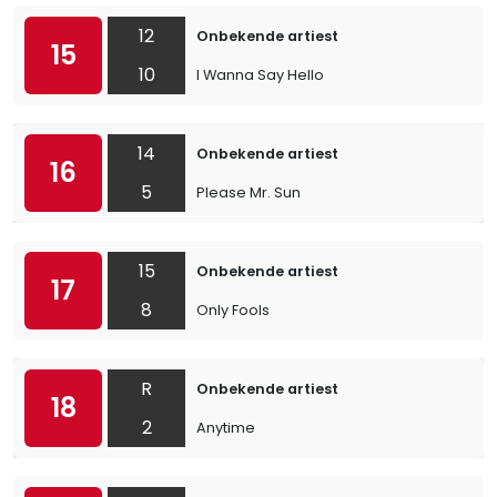
12
Onbekende artiest
15
10
I Wanna Say Hello
14
Onbekende artiest
16
5
Please Mr. Sun
15
Onbekende artiest
17
8
Only Fools
R
Onbekende artiest
18
2
Anytime