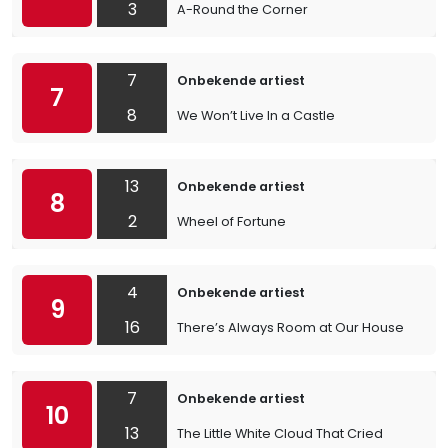
3
A-Round the Corner
7
Onbekende artiest
7
8
We Won’t Live In a Castle
13
Onbekende artiest
8
2
Wheel of Fortune
4
Onbekende artiest
9
16
There’s Always Room at Our House
7
Onbekende artiest
10
13
The Little White Cloud That Cried