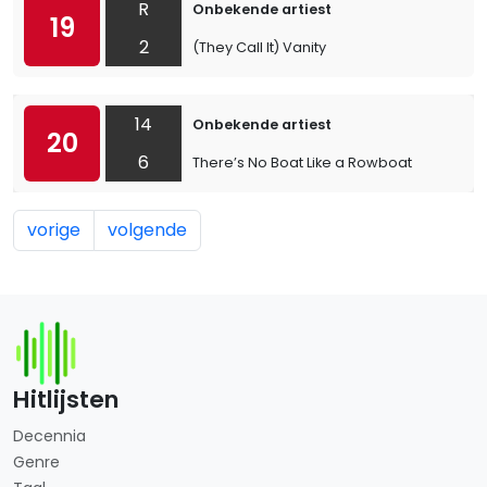
R
Onbekende artiest
19
2
(They Call It) Vanity
14
Onbekende artiest
20
6
There’s No Boat Like a Rowboat
vorige
volgende
Hitlijsten
Decennia
Genre