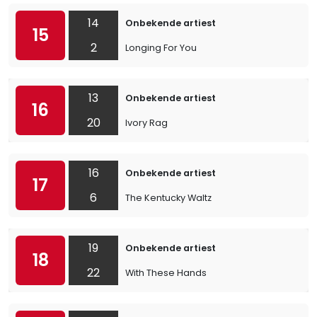
14
Onbekende artiest
15
2
Longing For You
13
Onbekende artiest
16
20
Ivory Rag
16
Onbekende artiest
17
6
The Kentucky Waltz
19
Onbekende artiest
18
22
With These Hands