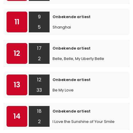
9
Onbekende artiest
11
5
Shanghai
17
Onbekende artiest
12
2
Belle, Belle, My Liberty Belle
12
Onbekende artiest
13
33
Be My Love
18
Onbekende artiest
14
2
I Love the Sunshine of Your Smile