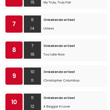
15
My Truly, Truly Fair
6
Onbekende artiest
7
14
Unless
7
Onbekende artiest
8
16
Too Late Now
10
Onbekende artiest
9
11
Christopher Columbus
11
Onbekende artiest
10
12
A Beggar In Love