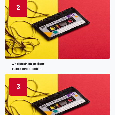
2
Onbekende artiest
Tulips and Heather
3