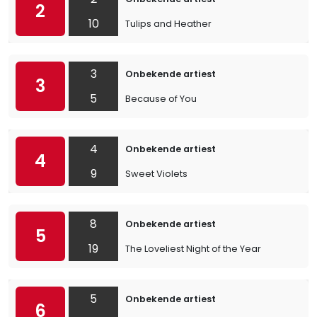
2
10
Tulips and Heather
3
Onbekende artiest
3
5
Because of You
4
Onbekende artiest
4
9
Sweet Violets
8
Onbekende artiest
5
19
The Loveliest Night of the Year
5
Onbekende artiest
6