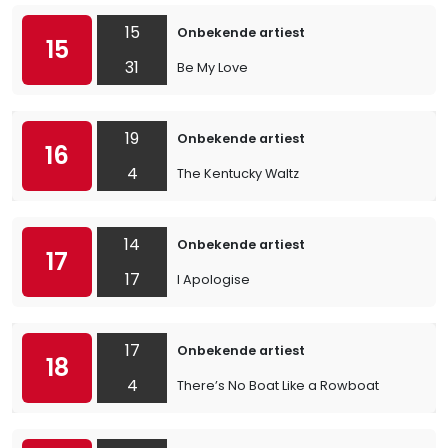
15
Onbekende artiest
15
31
Be My Love
19
Onbekende artiest
16
4
The Kentucky Waltz
14
Onbekende artiest
17
17
I Apologise
17
Onbekende artiest
18
4
There’s No Boat Like a Rowboat