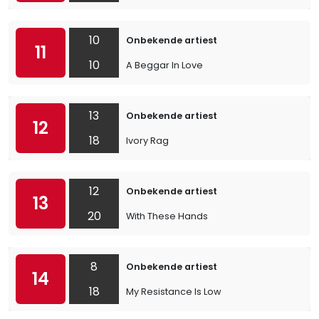
10
Onbekende artiest
11
10
A Beggar In Love
13
Onbekende artiest
12
18
Ivory Rag
12
Onbekende artiest
13
20
With These Hands
8
Onbekende artiest
14
18
My Resistance Is Low