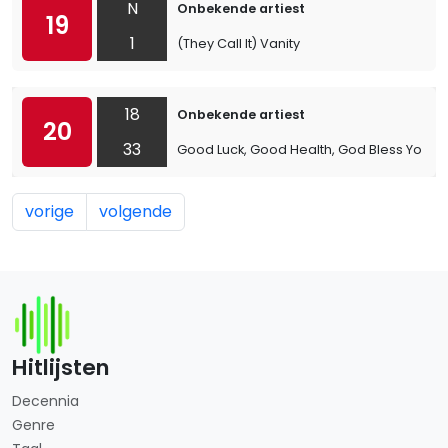
N
Onbekende artiest
19
1
(They Call It) Vanity
18
Onbekende artiest
20
33
Good Luck, Good Health, God Bless You
vorige
volgende
Hitlijsten
Decennia
Genre