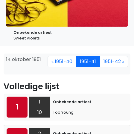
Onbekende artiest
Sweet Violets
14 oktober 1951
« 1951-40
1951-41
1951-42 »
Volledige lijst
1
Onbekende artiest
1
10
Too Young
2
Onbekende artiest