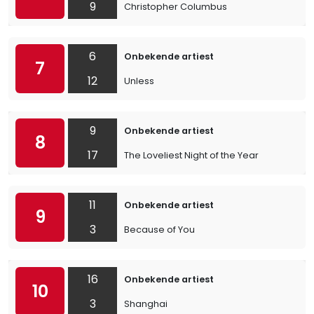
9
Christopher Columbus
6
Onbekende artiest
7
12
Unless
9
Onbekende artiest
8
17
The Loveliest Night of the Year
11
Onbekende artiest
9
3
Because of You
16
Onbekende artiest
10
3
Shanghai