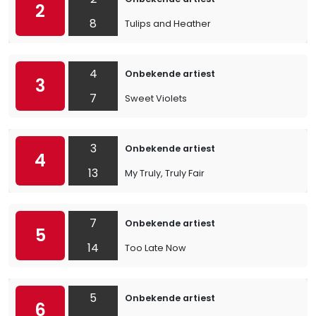
2
8
Tulips and Heather
4
Onbekende artiest
3
7
Sweet Violets
3
Onbekende artiest
4
13
My Truly, Truly Fair
7
Onbekende artiest
5
14
Too Late Now
5
Onbekende artiest
6