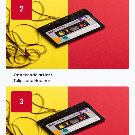
2
Onbekende artiest
Tulips and Heather
3