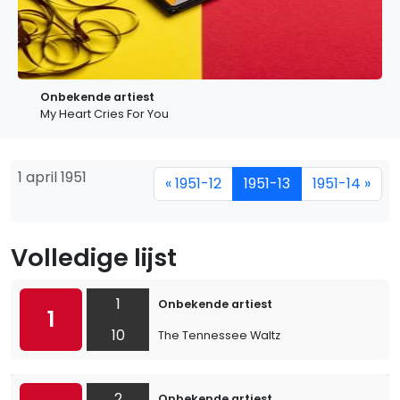
Onbekende artiest
My Heart Cries For You
1 april 1951
« 1951-12
1951-13
1951-14 »
Volledige lijst
1
Onbekende artiest
1
10
The Tennessee Waltz
2
Onbekende artiest