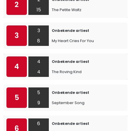
2
15
The Petite Waltz
3
Onbekende artiest
3
8
My Heart Cries For You
4
Onbekende artiest
4
4
The Roving Kind
5
Onbekende artiest
5
9
September Song
6
Onbekende artiest
6