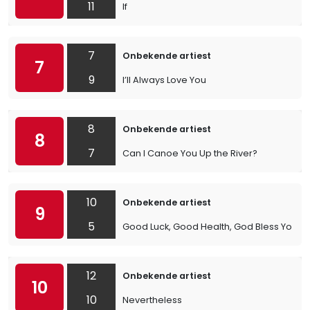
11
If
7
Onbekende artiest
7
9
I’ll Always Love You
8
Onbekende artiest
8
7
Can I Canoe You Up the River?
10
Onbekende artiest
9
5
Good Luck, Good Health, God Bless You
12
Onbekende artiest
10
10
Nevertheless