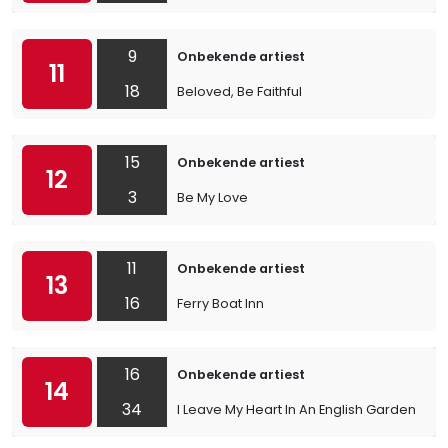
9
Onbekende artiest
11
18
Beloved, Be Faithful
15
Onbekende artiest
12
3
Be My Love
11
Onbekende artiest
13
16
Ferry Boat Inn
16
Onbekende artiest
14
34
I Leave My Heart In An English Garden