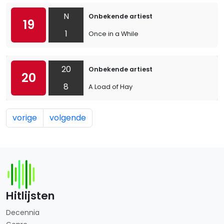
N
Onbekende artiest
19
1
Once in a While
20
Onbekende artiest
20
8
A Load of Hay
vorige
volgende
Hitlijsten
Decennia