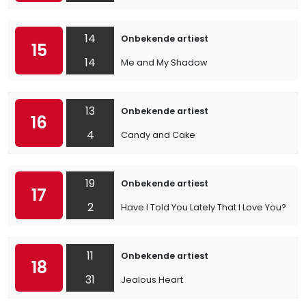
14
Onbekende artiest
15
14
Me and My Shadow
13
Onbekende artiest
16
4
Candy and Cake
19
Onbekende artiest
17
2
Have I Told You Lately That I Love You?
11
Onbekende artiest
18
31
Jealous Heart