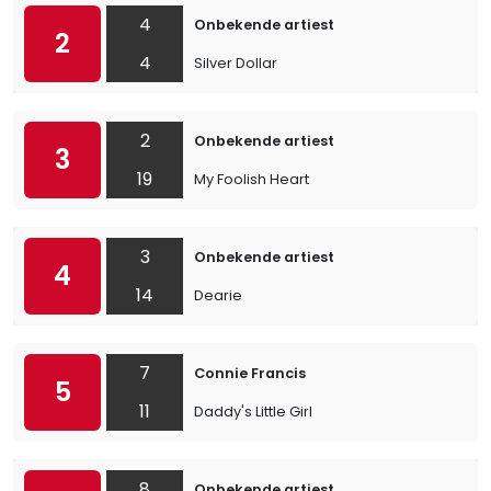
4
Onbekende artiest
2
4
Silver Dollar
2
Onbekende artiest
3
19
My Foolish Heart
3
Onbekende artiest
4
14
Dearie
7
Connie Francis
5
11
Daddy's Little Girl
8
Onbekende artiest