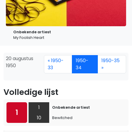
Onbekende artiest
My Foolish Heart
20 augustus
« 1950-
1950-
1950-35
1950
33
34
»
Volledige lijst
1
Onbekende artiest
1
10
Bewitched