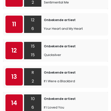
2
Sentimental Me
12
Onbekende artiest
11
6
Your Heart and My Heart
15
Onbekende artiest
12
15
Quicksilver
R
Onbekende artiest
13
2
If I Were a Blackbird
10
Onbekende artiest
14
6
If I Loved You