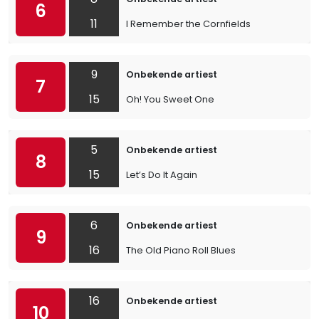
6
11
I Remember the Cornfields
9
Onbekende artiest
7
15
Oh! You Sweet One
5
Onbekende artiest
8
15
Let’s Do It Again
6
Onbekende artiest
9
16
The Old Piano Roll Blues
16
Onbekende artiest
10