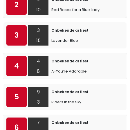
2
10
Red Roses for a Blue Lady
3
Onbekende artiest
3
15
Lavender Blue
4
Onbekende artiest
4
8
A-You’re Adorable
9
Onbekende artiest
5
3
Riders in the Sky
7
Onbekende artiest
6