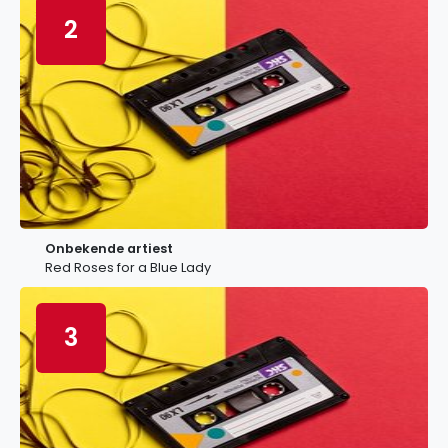
2
Onbekende artiest
Red Roses for a Blue Lady
3