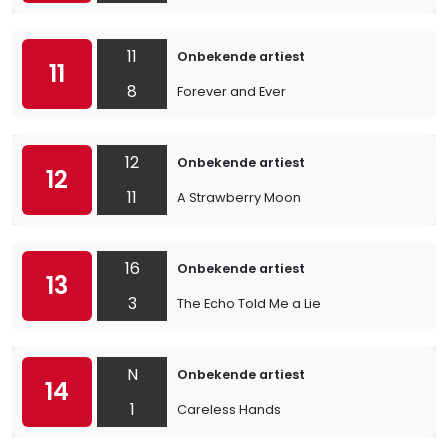
11
Onbekende artiest
11
8
Forever and Ever
12
Onbekende artiest
12
11
A Strawberry Moon
16
Onbekende artiest
13
3
The Echo Told Me a Lie
N
Onbekende artiest
14
1
Careless Hands