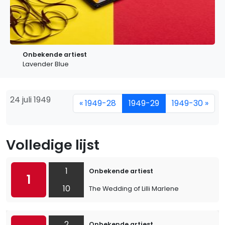
Onbekende artiest
Lavender Blue
24 juli 1949
« 1949-28
1949-29
1949-30 »
Volledige lijst
1
Onbekende artiest
1
10
The Wedding of Lilli Marlene
2
Onbekende artiest