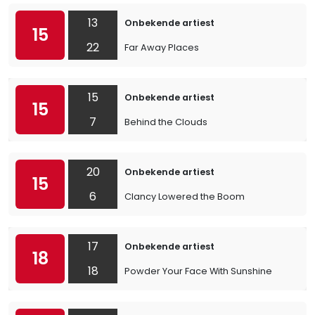
13
Onbekende artiest
15
22
Far Away Places
15
Onbekende artiest
15
7
Behind the Clouds
20
Onbekende artiest
15
6
Clancy Lowered the Boom
17
Onbekende artiest
18
18
Powder Your Face With Sunshine