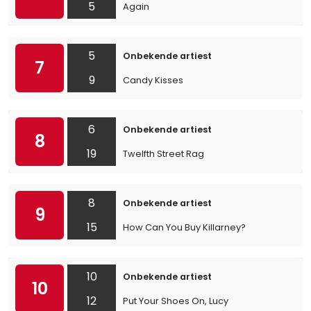
5
Again
5
Onbekende artiest
7
9
Candy Kisses
6
Onbekende artiest
8
19
Twelfth Street Rag
8
Onbekende artiest
9
15
How Can You Buy Killarney?
10
Onbekende artiest
10
12
Put Your Shoes On, Lucy