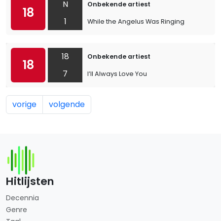
N
Onbekende artiest
18
1
While the Angelus Was Ringing
18
Onbekende artiest
18
7
I’ll Always Love You
vorige
volgende
Hitlijsten
Decennia
Genre