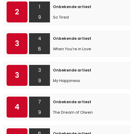
1
Onbekende artiest
2
9
So Tired
4
Onbekende artiest
3
8
When You’re in Love
3
Onbekende artiest
3
9
My Happiness
7
Onbekende artiest
4
9
The Dream of Olwen
6
Onbekende artiest