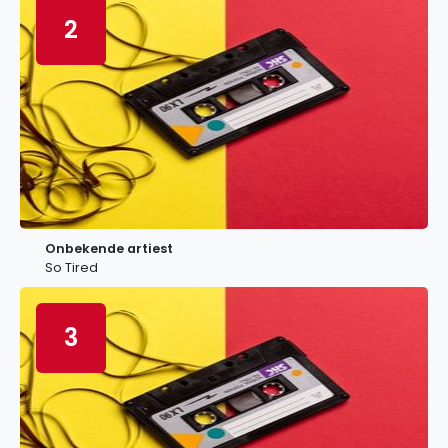
2
Onbekende artiest
So Tired
3