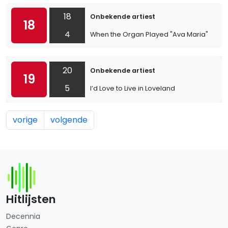
18
Onbekende artiest
18
4
When the Organ Played "Ava Maria"
20
Onbekende artiest
19
5
I’d Love to Live in Loveland
vorige
volgende
Hitlijsten
Decennia