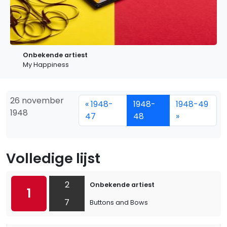
Onbekende artiest
My Happiness
26 november
« 1948-
1948-
1948-49
1948
47
48
»
Volledige lijst
2
Onbekende artiest
1
7
Buttons and Bows