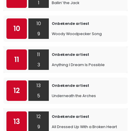
1
Ballin’ the Jack
10
Onbekende artiest
10
9
Woody Woodpecker Song
11
Onbekende artiest
11
3
Anything I Dream Is Possible
13
Onbekende artiest
12
5
Underneath the Arches
12
Onbekende artiest
13
9
All Dressed Up With a Broken Heart