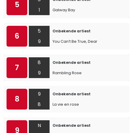
5
1
Galway Bay
5
Onbekende artiest
6
9
You Can’t Be True, Dear
8
Onbekende artiest
7
9
Rambling Rose
9
Onbekende artiest
8
8
La vie en rose
N
Onbekende artiest
9