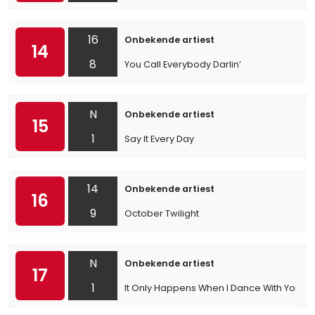
16
Onbekende artiest
14
8
You Call Everybody Darlin’
N
Onbekende artiest
15
1
Say It Every Day
14
Onbekende artiest
16
9
October Twilight
N
Onbekende artiest
17
1
It Only Happens When I Dance With You