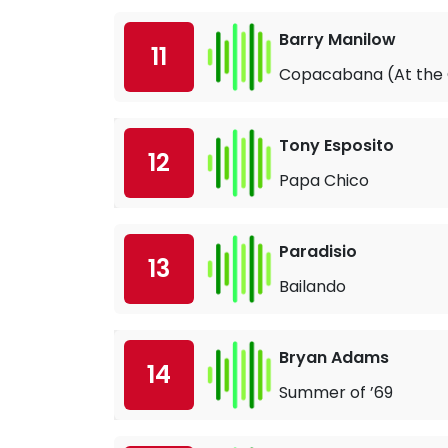
Barry Manilow
11
Copacabana (At the
Tony Esposito
12
Papa Chico
Paradisio
13
Bailando
Bryan Adams
14
Summer of ’69