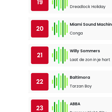
19
Dreadlock Holiday
Miami Sound Machin
20
Conga
Willy Sommers
21
Laat de zon in je hart
Baltimora
22
Tarzan Boy
ABBA
23