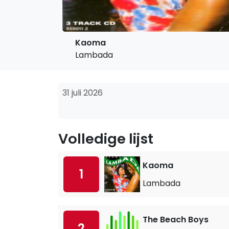
Kaoma
Lambada
31 juli 2026
Volledige lijst
Kaoma
1
Lambada
The Beach Boys
2