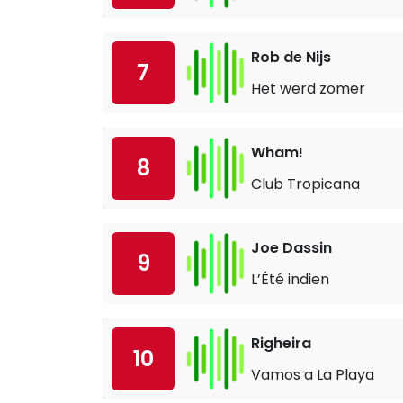
Rob de Nijs
7
Het werd zomer
Wham!
8
Club Tropicana
Joe Dassin
9
L’Été indien
Righeira
10
Vamos a La Playa