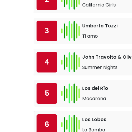
California Girls
Umberto Tozzi
3
Ti amo
John Travolta & Oli
4
Summer Nights
Los del Río
5
Macarena
Los Lobos
6
La Bamba