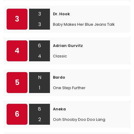
3
Dr. Hook
3
3
Baby Makes Her Blue Jeans Talk
6
Adrian Gurvitz
4
4
Classic
N
Bardo
5
1
One Step Further
8
Aneka
6
2
Ooh Shooby Doo Doo Lang