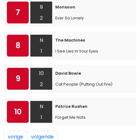
9
Monsoon
7
2
Ever So Lonely
N
The Machines
8
1
I See Lies in Your Eyes
10
David Bowie
9
2
Cat People (Putting Out Fire)
N
Patrice Rushen
10
1
Forget Me Nots
vorige
volgende