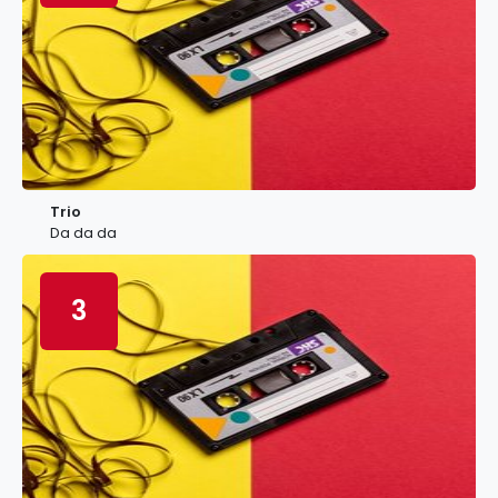
Trio
Da da da
3