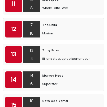
11
8
Whole Lotta Love
7
The Cats
12
10
Marian
13
Tony Bass
13
4
Bij ons staat op de keukendeur
14
Murray Head
14
6
Superstar
10
Seth Gaaikema
15