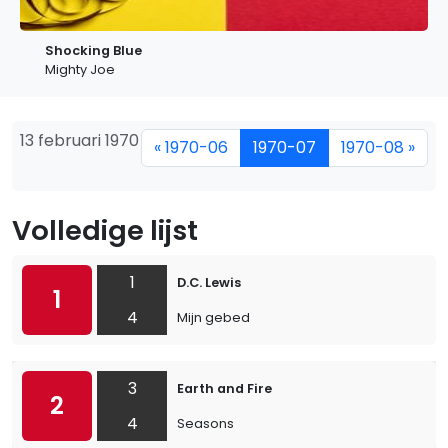
Shocking Blue
Mighty Joe
13 februari 1970
« 1970-06
1970-07
1970-08 »
Volledige lijst
1
D.C. Lewis
1
4
Mijn gebed
3
Earth and Fire
2
4
Seasons