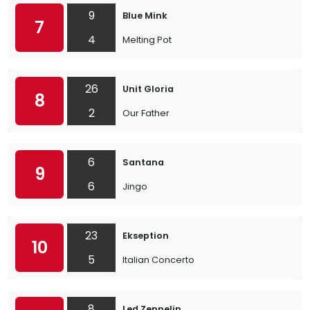
9
Blue Mink
7
4
Melting Pot
26
Unit Gloria
8
2
Our Father
6
Santana
9
6
Jingo
23
Ekseption
10
5
Italian Concerto
8
Led Zeppelin