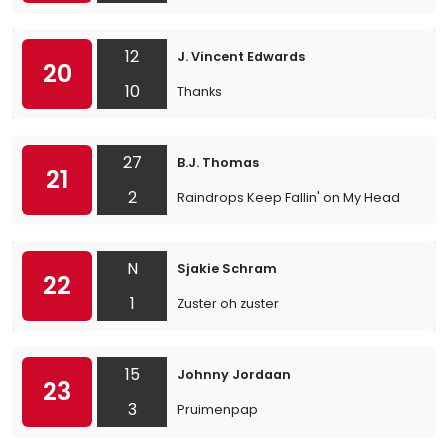
12
J. Vincent Edwards
20
10
Thanks
27
B.J. Thomas
21
2
Raindrops Keep Fallin' on My Head
N
Sjakie Schram
22
1
Zuster oh zuster
15
Johnny Jordaan
23
3
Pruimenpap