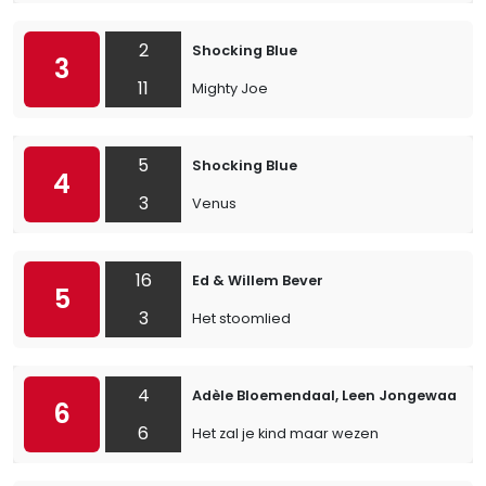
2
Shocking Blue
3
11
Mighty Joe
5
Shocking Blue
4
3
Venus
16
Ed & Willem Bever
5
3
Het stoomlied
4
Adèle Bloemendaal, Leen Jongewaard &
6
6
Het zal je kind maar wezen