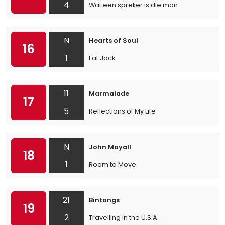
4
Wat een spreker is die man
N
Hearts of Soul
16
1
Fat Jack
11
Marmalade
17
5
Reflections of My Life
N
John Mayall
18
1
Room to Move
21
Bintangs
19
2
Travelling in the U.S.A.