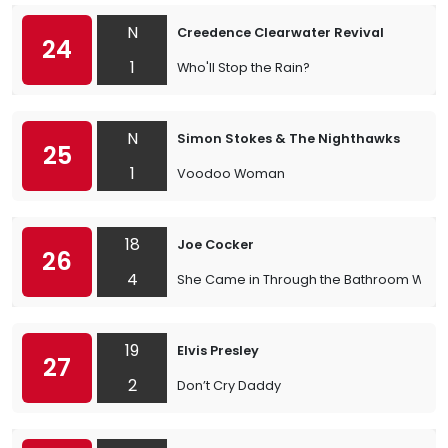
N
Creedence Clearwater Revival
24
1
Who'll Stop the Rain?
N
Simon Stokes & The Nighthawks
25
1
Voodoo Woman
18
Joe Cocker
26
4
She Came in Through the Bathroom Win
19
Elvis Presley
27
2
Don’t Cry Daddy