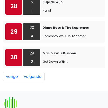
N
Elsje de Wijn
28
1
Karel
20
Diana Ross & The Supremes
29
4
Someday We’ll Be Together
29
Mac & Katie Kissoon
30
2
Get Down With It
vorige
volgende