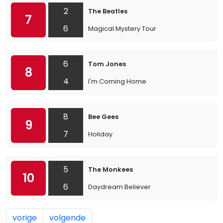
2
The Beatles
7
6
Magical Mystery Tour
6
Tom Jones
8
4
I'm Coming Home
8
Bee Gees
9
7
Holiday
5
The Monkees
10
6
Daydream Believer
vorige
volgende