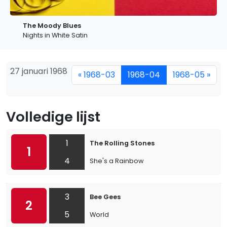
The Moody Blues
Nights in White Satin
27 januari 1968
« 1968-03
1968-04
1968-05 »
Volledige lijst
1
The Rolling Stones
1
4
She's a Rainbow
3
Bee Gees
2
5
World