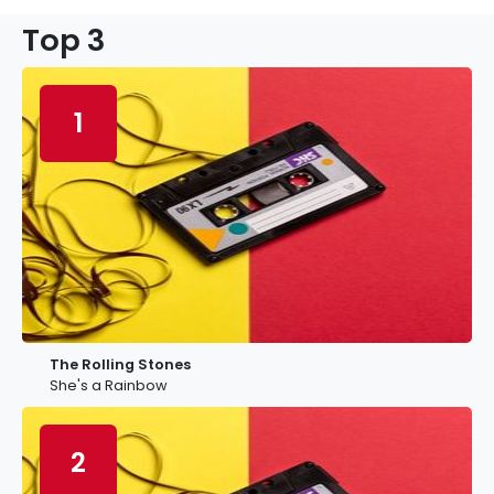
Top 3
1
The Rolling Stones
She's a Rainbow
2