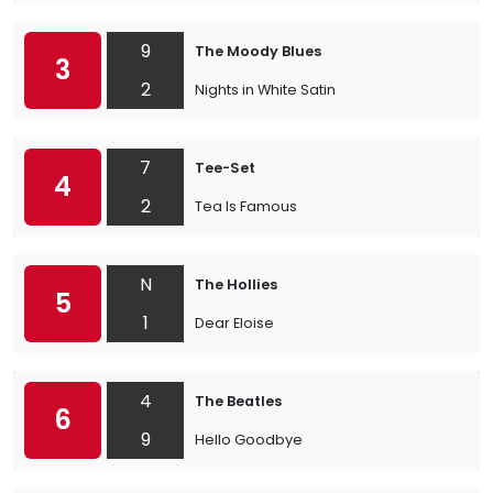
9
The Moody Blues
3
2
Nights in White Satin
7
Tee-Set
4
2
Tea Is Famous
N
The Hollies
5
1
Dear Eloise
4
The Beatles
6
9
Hello Goodbye