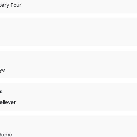
tery Tour
ye
s
liever
 Home