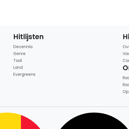
Hitlijsten
H
Decennia
Ov
Genre
Va
Taal
Co
O
Land
Evergreens
Ra
Ra
Op