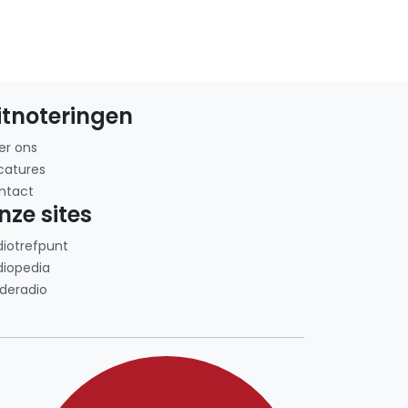
itnoteringen
er ons
catures
ntact
nze sites
diotrefpunt
diopedia
deradio