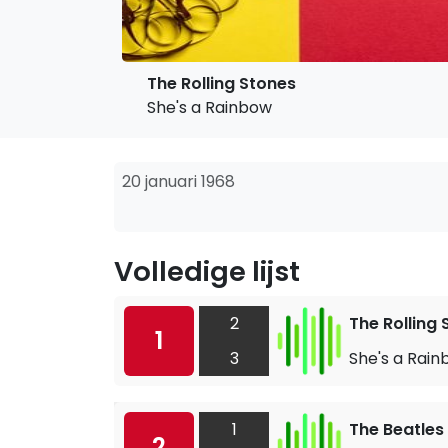
The Rolling Stones
She's a Rainbow
20 januari 1968
Volledige lijst
2
The Rolling
1
3
She's a Rai
1
The Beatles
2