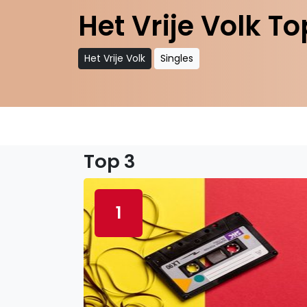
Het Vrije Volk To
Het Vrije Volk
Singles
Top 3
1