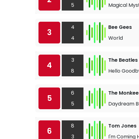
5
Magical Mys
4
Bee Gees
3
4
World
3
The Beatles
4
8
Hello Goodb
6
The Monkee
5
5
Daydream Be
8
Tom Jones
6
3
I'm Coming