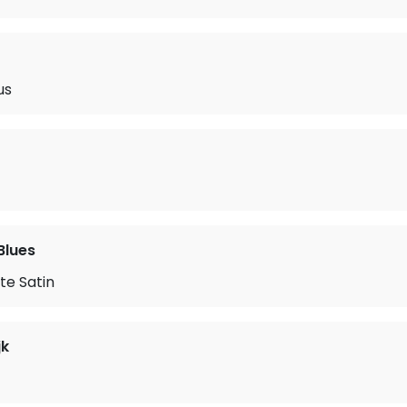
us
Blues
te Satin
jk