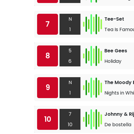
N
Tee-Set
7
1
Tea Is Famo
5
Bee Gees
8
6
Holiday
N
The Moody 
9
1
Nights in Whi
7
Johnny & Ri
10
10
De bostella