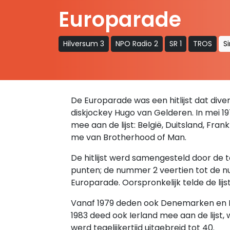
Europarade
Hilversum 3
NPO Radio 2
SR 1
TROS
S
De Europarade was een hitlijst dat diver
diskjockey Hugo van Gelderen. In mei 19
mee aan de lijst: België, Duitsland, Fran
me van Brotherhood of Man.
De hitlijst werd samengesteld door de
punten; de nummer 2 veertien tot de nu
Europarade. Oorspronkelijk telde de lijst 
Vanaf 1979 deden ook Denemarken en It
1983 deed ook Ierland mee aan de lijst,
werd tegelijkertijd uitgebreid tot 40.