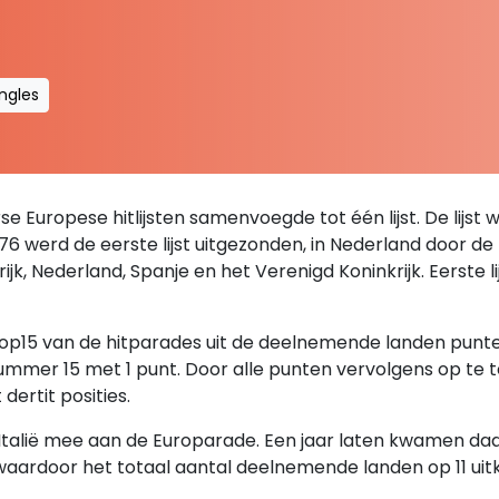
ingles
se Europese hitlijsten samenvoegde tot één lijst. De lijst 
76 werd de eerste lijst uitgezonden, in Nederland door d
krijk, Nederland, Spanje en het Verenigd Koninkrijk. Eerste
 top15 van de hitparades uit de deelnemende landen pun
mmer 15 met 1 punt. Door alle punten vervolgens op te t
dertit posities.
alië mee aan de Europarade. Een jaar laten kwamen daar 
 waardoor het totaal aantal deelnemende landen op 11 uit