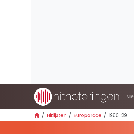
Ni
Hitlijsten
Europarade
1980-29