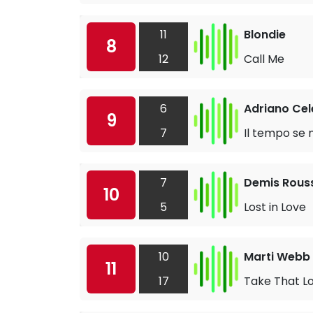
11
Blondie
8
12
Call Me
6
Adriano Ce
9
7
Il tempo se 
7
Demis Rous
10
5
Lost in Love
10
Marti Webb
11
17
Take That Lo