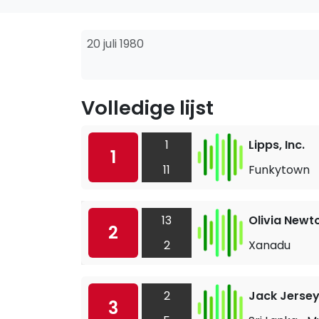
20 juli 1980
Volledige lijst
1
Lipps, Inc.
1
11
Funkytown
13
Olivia Newt
2
2
Xanadu
2
Jack Jerse
3