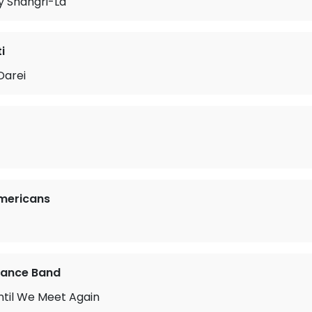
My Shangri-La
i
Darei
mericans
ance Band
ntil We Meet Again