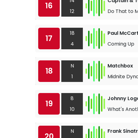
14
Captain & T
16
12
Do That to 
18
Paul McCar
17
4
Coming Up
N
Matchbox
18
1
Midnite Dy
8
Johnny Log
19
10
What's Anot
N
Frank Sinat
20