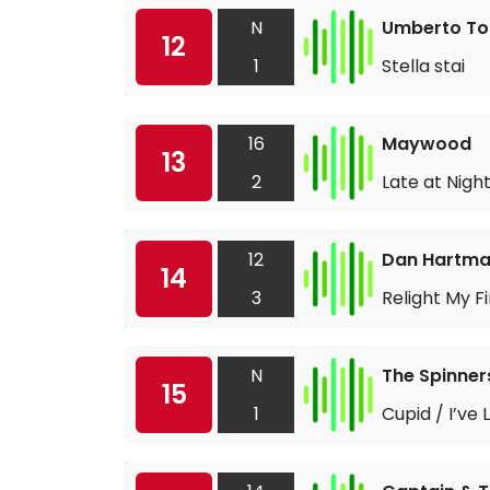
N
Umberto To
12
1
Stella stai
16
Maywood
13
2
Late at Nigh
12
Dan Hartm
14
3
Relight My Fi
N
The Spinner
15
1
Cupid / I’ve