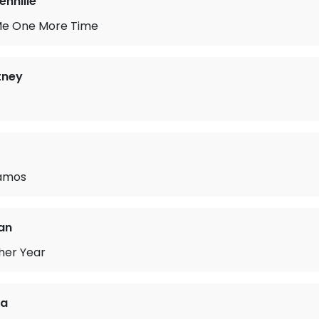
ennille
Me One More Time
tney
namos
an
her Year
ra