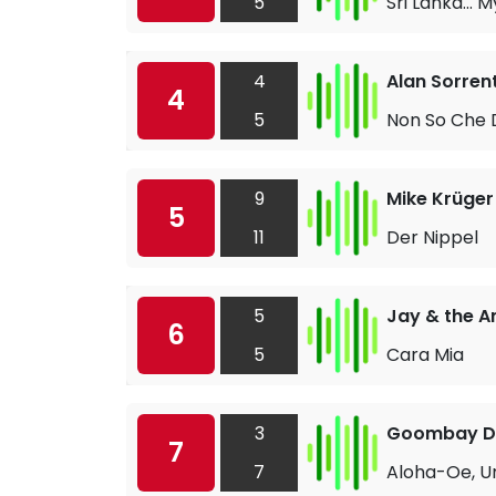
5
Sri Lanka... 
4
Alan Sorrent
4
5
Non So Che 
9
Mike Krüger
5
11
Der Nippel
5
Jay & the A
6
5
Cara Mia
3
Goombay D
7
7
Aloha-Oe, U