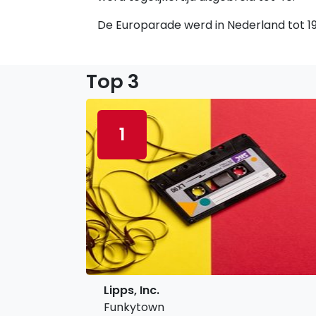
De Europarade werd in Nederland tot 198
Top 3
1
Lipps, Inc.
Funkytown