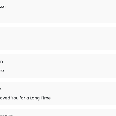
zzi
t
an
re
s
 Loved You for a Long Time