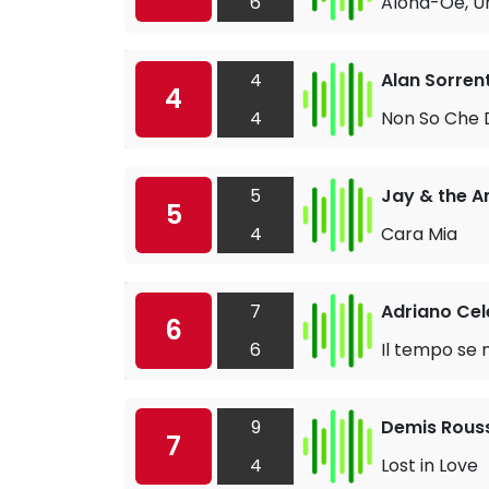
6
Aloha-Oe, U
4
Alan Sorrent
4
4
Non So Che 
5
Jay & the A
5
4
Cara Mia
7
Adriano Ce
6
6
Il tempo se 
9
Demis Rous
7
4
Lost in Love