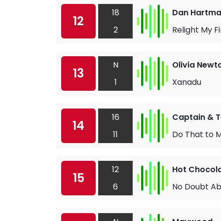
18
Dan Hartm
12
2
Relight My Fi
N
Olivia Newt
13
1
Xanadu
16
Captain & T
14
11
Do That to 
12
Hot Chocol
15
6
No Doubt Ab