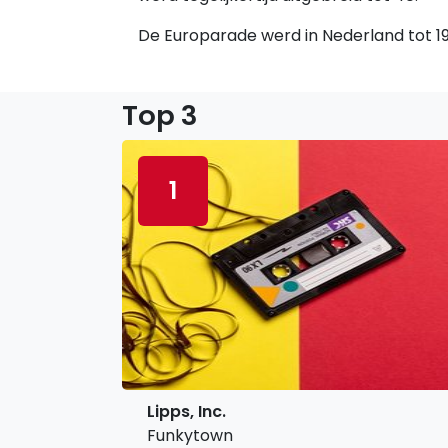
De Europarade werd in Nederland tot 198
Top 3
1
Lipps, Inc.
Funkytown