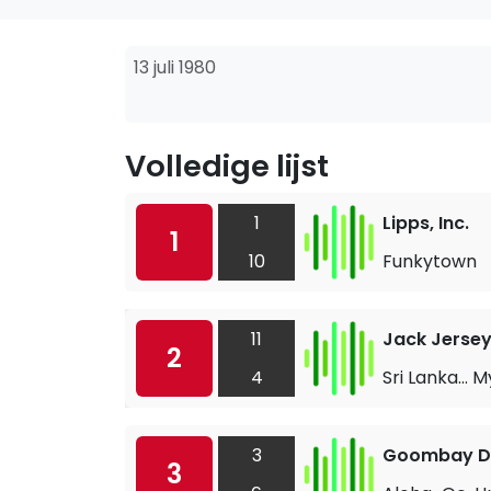
13 juli 1980
Volledige lijst
1
Lipps, Inc.
1
10
Funkytown
11
Jack Jerse
2
4
Sri Lanka... 
3
Goombay D
3