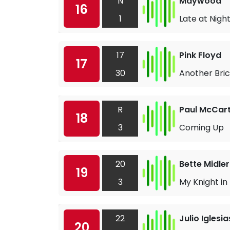
N
Maywood
16
1
Late at Nigh
17
Pink Floyd
17
30
Another Bric
R
Paul McCar
18
3
Coming Up
20
Bette Midler
19
3
My Knight in
22
Julio Iglesia
20