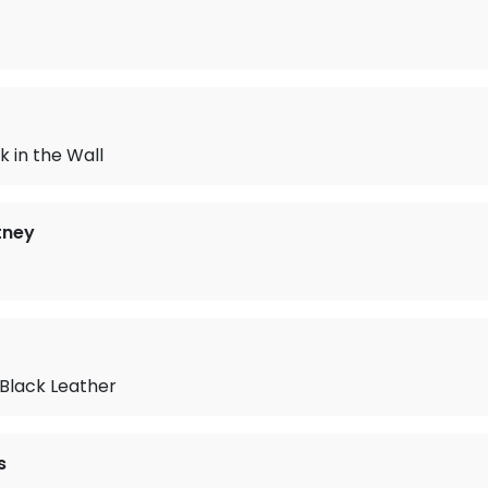
t
k in the Wall
tney
 Black Leather
s