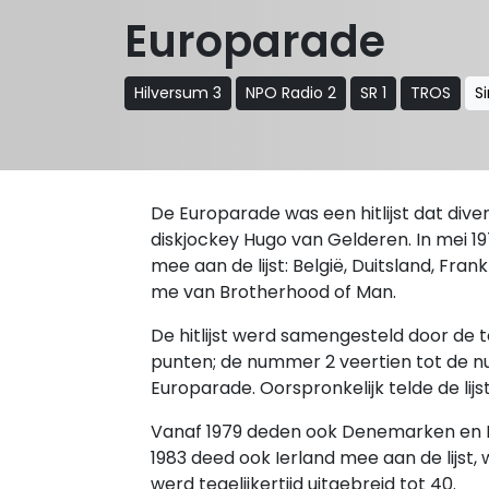
Europarade
Hilversum 3
NPO Radio 2
SR 1
TROS
S
De Europarade was een hitlijst dat diver
diskjockey Hugo van Gelderen. In mei 19
mee aan de lijst: België, Duitsland, Fran
me van Brotherhood of Man.
De hitlijst werd samengesteld door de
punten; de nummer 2 veertien tot de nu
Europarade. Oorspronkelijk telde de lijst 
Vanaf 1979 deden ook Denemarken en It
1983 deed ook Ierland mee aan de lijst,
werd tegelijkertijd uitgebreid tot 40.