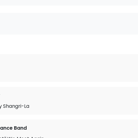
y
My Shangri-La
ance Band