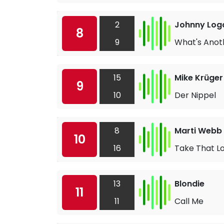
2
Johnny Log
8
9
What's Anot
15
Mike Krüger
9
10
Der Nippel
8
Marti Webb
10
16
Take That Lo
13
Blondie
11
11
Call Me