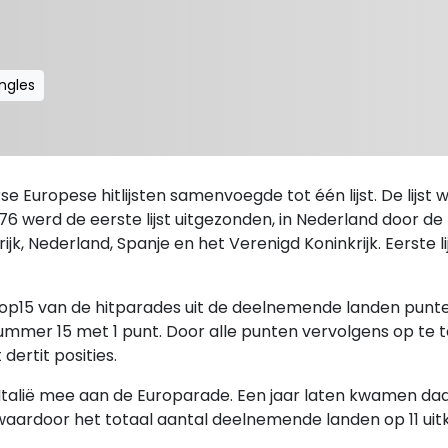
ingles
se Europese hitlijsten samenvoegde tot één lijst. De lijst 
76 werd de eerste lijst uitgezonden, in Nederland door d
krijk, Nederland, Spanje en het Verenigd Koninkrijk. Eerste
 top15 van de hitparades uit de deelnemende landen pun
mmer 15 met 1 punt. Door alle punten vervolgens op te t
dertit posities.
alië mee aan de Europarade. Een jaar laten kwamen daar 
 waardoor het totaal aantal deelnemende landen op 11 uit