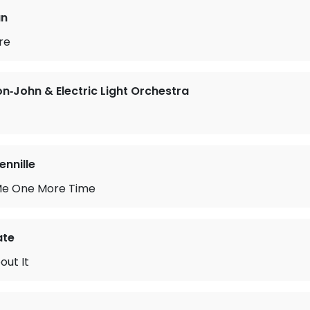
an
re
on‐John & Electric Light Orchestra
ennille
Me One More Time
ate
out It