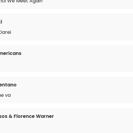
ntil We Meet Again
i
Darei
mericans
lentano
ne va
sos & Florence Warner