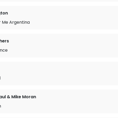
gton
r Me Argentina
hers
ance
d
aul & Mike Moran
m