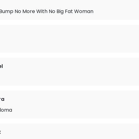
 Bump No More With No Big Fat Woman
el
ra
aloma
t