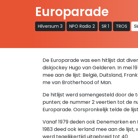
Europarade
Hilversum 3
NPO Radio 2
SR 1
TROS
S
De Europarade was een hitlijst dat diver
diskjockey Hugo van Gelderen. In mei 19
mee aan de lijst: België, Duitsland, Fran
me van Brotherhood of Man.
De hitlijst werd samengesteld door de
punten; de nummer 2 veertien tot de nu
Europarade. Oorspronkelijk telde de lijst 
Vanaf 1979 deden ook Denemarken en It
1983 deed ook Ierland mee aan de lijst,
werd tegelijkertijd uitgebreid tot 40.