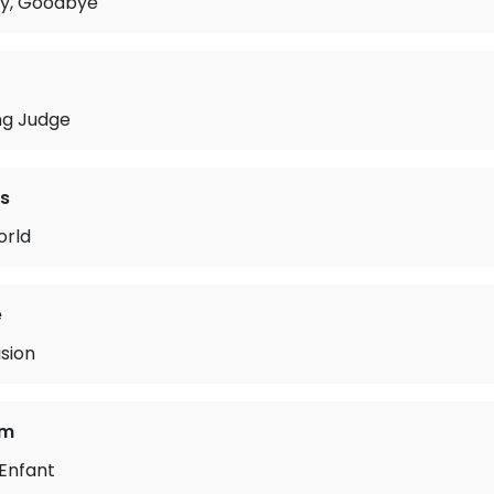
y, Goodbye
ng Judge
ls
orld
e
sion
am
’Enfant