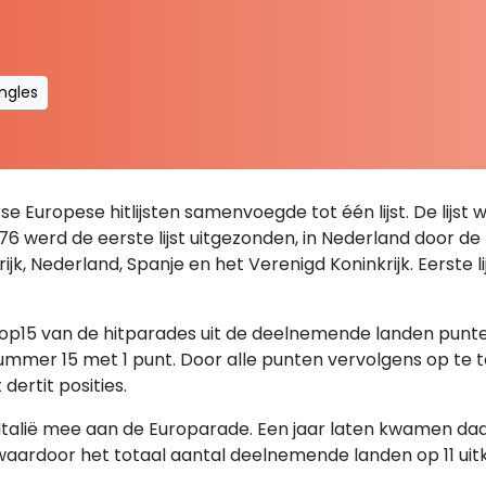
ingles
se Europese hitlijsten samenvoegde tot één lijst. De lijst 
76 werd de eerste lijst uitgezonden, in Nederland door d
krijk, Nederland, Spanje en het Verenigd Koninkrijk. Eerste
 top15 van de hitparades uit de deelnemende landen pun
mmer 15 met 1 punt. Door alle punten vervolgens op te t
dertit posities.
alië mee aan de Europarade. Een jaar laten kwamen daar 
 waardoor het totaal aantal deelnemende landen op 11 uit