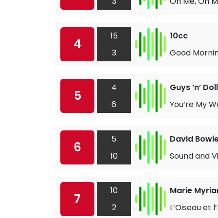
3
Oh Me, Oh M
15
10cc
4
3
Good Morni
4
Guys ’n’ Dol
5
6
You’re My W
5
David Bowi
6
10
Sound and Vi
10
Marie Myri
7
2
L’Oiseau et l