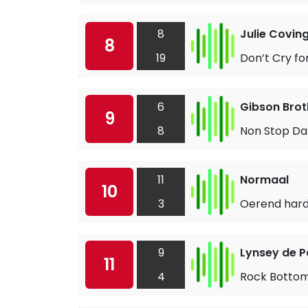
8
Julie Covin
8
19
Don’t Cry fo
6
Gibson Brot
9
8
Non Stop D
11
Normaal
10
3
Oerend har
9
Lynsey de P
11
4
Rock Botto