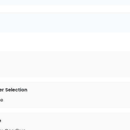
r Selection
se
e