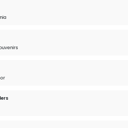
nia
ouvenirs
nor
lers