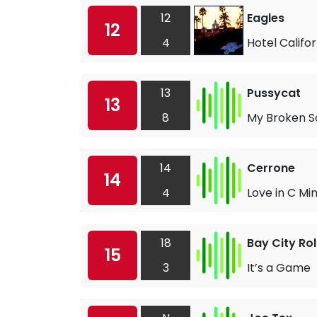
12
Eagles
12
4
Hotel Califor
13
Pussycat
13
8
My Broken S
14
Cerrone
14
4
Love in C Mi
18
Bay City Rol
15
3
It’s a Game