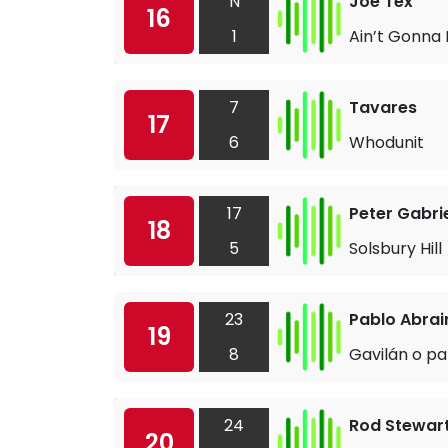
N
Joe Tex
16
1
Ain’t Gonna
7
Tavares
17
6
Whodunit
17
Peter Gabri
18
5
Solsbury Hill
23
Pablo Abrai
19
8
Gavilán o p
24
Rod Stewar
20