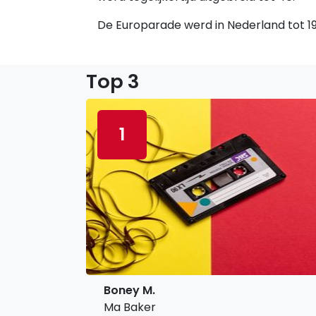
De Europarade werd in Nederland tot 198
Top 3
1
Boney M.
Ma Baker