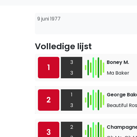
9 juni 1977
Volledige lijst
3
Boney M.
1
3
Ma Baker
1
George Bake
2
3
Beautiful Ro
2
Champagn
3