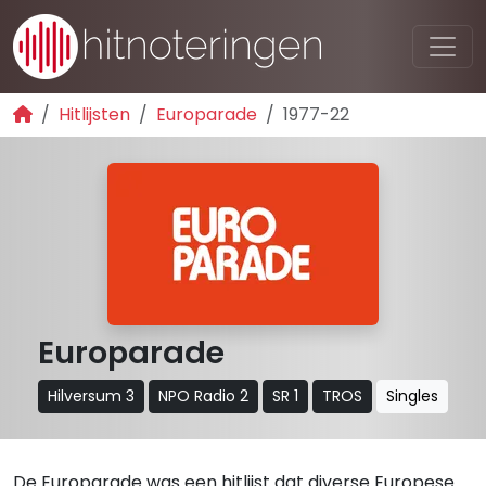
Hitlijsten
Europarade
1977-22
Europarade
Hilversum 3
NPO Radio 2
SR 1
TROS
Singles
De Europarade was een hitlijst dat diverse Europese