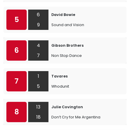
6
David Bowie
5
9
Sound and Vision
4
Gibson Brothers
6
7
Non Stop Dance
1
Tavares
7
5
Whodunit
13
Julie Covington
8
18
Don’t Cry for Me Argentina