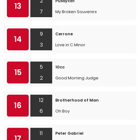
2
Pussycat
13
7
My Broken Souvenirs
9
Cerrone
14
3
Love in C Minor
5
10cc
15
2
Good Morning Judge
12
Brotherhood of Man
16
6
Oh Boy
11
Peter Gabriel
17