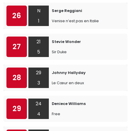
N
Serge Reggiani
26
1
Venise n’est pas en Italie
21
Stevie Wonder
27
5
Sir Duke
29
Johnny Hallyday
28
3
Le Cœur en deux
24
Deniece Williams
29
4
Free