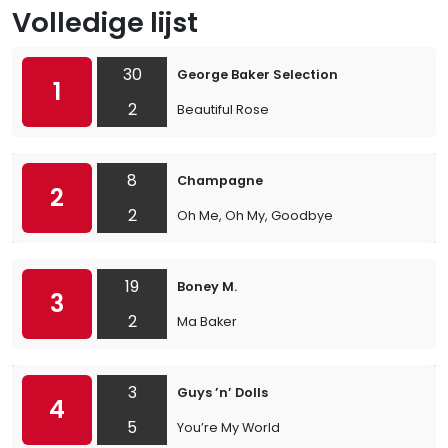
Volledige lijst
30
George Baker Selection
1
2
Beautiful Rose
8
Champagne
2
2
Oh Me, Oh My, Goodbye
19
Boney M.
3
2
Ma Baker
3
Guys ’n’ Dolls
4
5
You’re My World