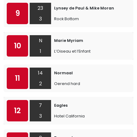
23
Lynsey de Paul & Mike Moran
9
3
Rock Bottom
N
Marie Myriam
10
1
L’Oiseau et l’Enfant
14
Normaal
11
2
Oerend hard
7
Eagles
12
3
Hotel California