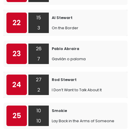
15
Al Stewart
22
3
On the Border
26
Pablo Abraira
23
7
Gavilán o paloma
27
Rod Stewart
24
2
I Don’t Want to Talk About It
10
Smokie
25
10
Lay Back in the Arms of Someone