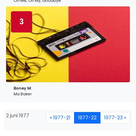
Oh Me, Oh My, Goodbye
3
Boney M.
Ma Baker
2 juni 1977
« 1977-21
1977-22
1977-23 »