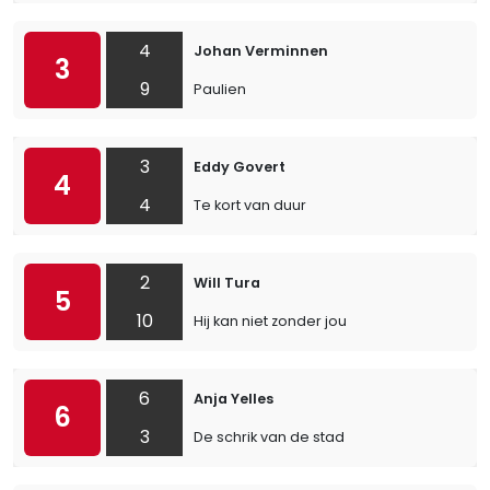
4
Johan Verminnen
3
9
Paulien
3
Eddy Govert
4
4
Te kort van duur
2
Will Tura
5
10
Hij kan niet zonder jou
6
Anja Yelles
6
3
De schrik van de stad