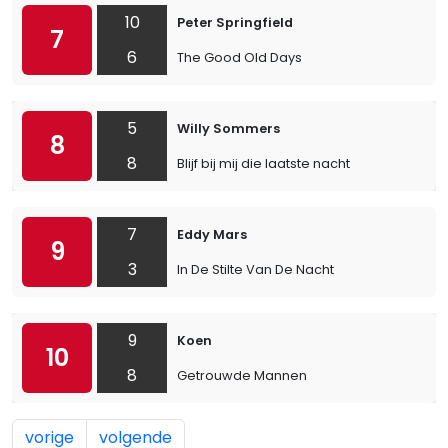
10
Peter Springfield
7
6
The Good Old Days
5
Willy Sommers
8
8
Blijf bij mij die laatste nacht
7
Eddy Mars
9
3
In De Stilte Van De Nacht
9
Koen
10
8
Getrouwde Mannen
vorige
volgende