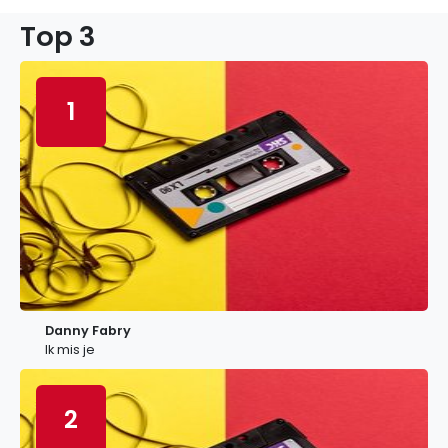
Top 3
1
Danny Fabry
Ik mis je
2