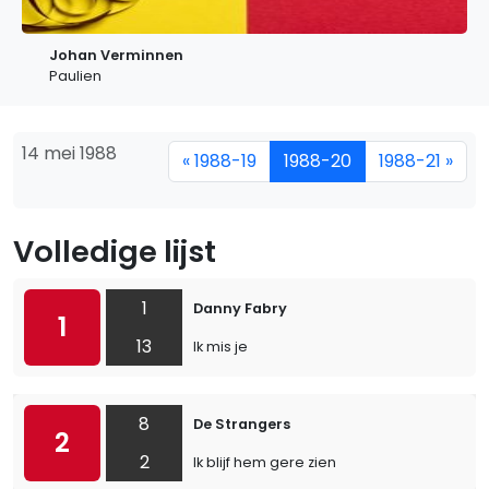
Johan Verminnen
Paulien
14 mei 1988
« 1988-19
1988-20
1988-21 »
Volledige lijst
1
Danny Fabry
1
13
Ik mis je
8
De Strangers
2
2
Ik blijf hem gere zien