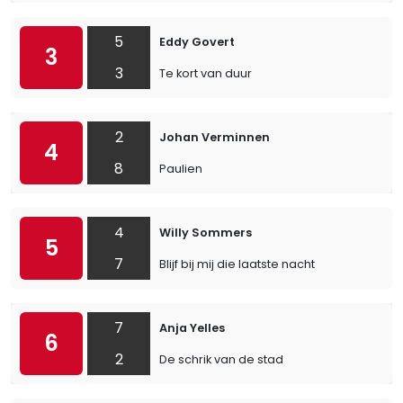
5
Eddy Govert
3
3
Te kort van duur
2
Johan Verminnen
4
8
Paulien
4
Willy Sommers
5
7
Blijf bij mij die laatste nacht
7
Anja Yelles
6
2
De schrik van de stad