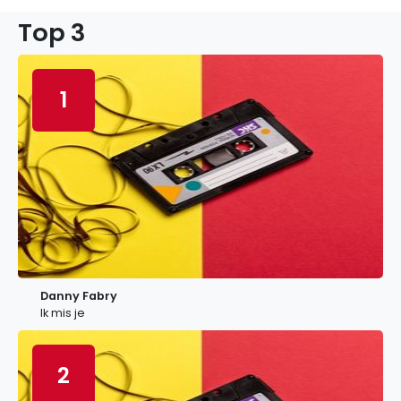
Top 3
1
Danny Fabry
Ik mis je
2