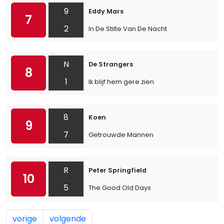
9
Eddy Mars
7
2
In De Stilte Van De Nacht
N
De Strangers
8
1
Ik blijf hem gere zien
8
Koen
9
7
Getrouwde Mannen
R
Peter Springfield
10
5
The Good Old Days
vorige
volgende