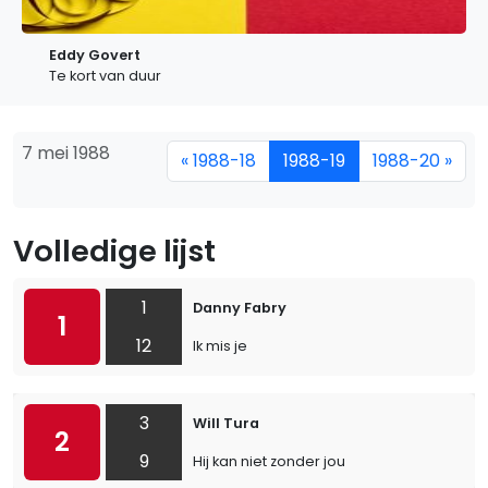
Eddy Govert
Te kort van duur
7 mei 1988
« 1988-18
1988-19
1988-20 »
Volledige lijst
1
Danny Fabry
1
12
Ik mis je
3
Will Tura
2
9
Hij kan niet zonder jou