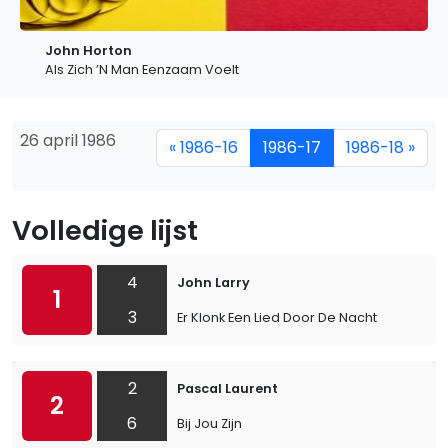
John Horton
Als Zich ’N Man Eenzaam Voelt
26 april 1986
« 1986-16
1986-17
1986-18 »
Volledige lijst
4
John Larry
1
3
Er Klonk Een Lied Door De Nacht
2
Pascal Laurent
2
6
Bij Jou Zijn