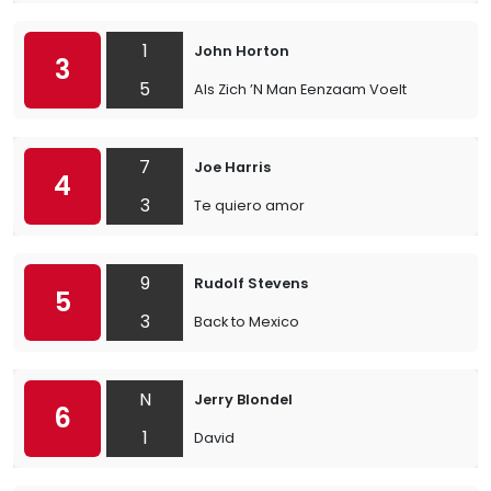
1
John Horton
3
5
Als Zich ’N Man Eenzaam Voelt
7
Joe Harris
4
3
Te quiero amor
9
Rudolf Stevens
5
3
Back to Mexico
N
Jerry Blondel
6
1
David