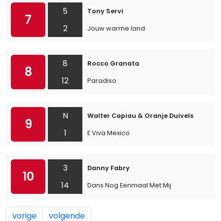
5
Tony Servi
7
2
Jouw warme land
8
Rocco Granata
8
12
Paradiso
N
Walter Capiau & Oranje Duivels
9
1
E Viva Mexico
3
Danny Fabry
10
14
Dans Nog Eenmaal Met Mij
vorige
volgende