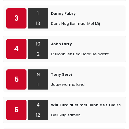
1
Danny Fabry
3
13
Dans Nog Eenmaal Met Mij
10
John Larry
4
2
Er Klonk Een Lied Door De Nacht
N
Tony Servi
5
1
Jouw warme land
4
Will Tura duet met Bonnie St. Claire
6
12
Gelukkig samen