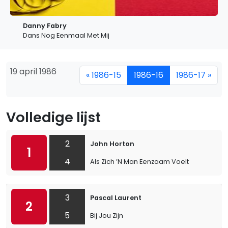
Danny Fabry
Dans Nog Eenmaal Met Mij
19 april 1986
« 1986-15
1986-16
1986-17 »
Volledige lijst
2
John Horton
1
4
Als Zich ’N Man Eenzaam Voelt
3
Pascal Laurent
2
5
Bij Jou Zijn