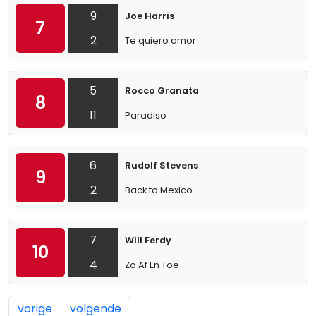
9
Joe Harris
7
2
Te quiero amor
5
Rocco Granata
8
11
Paradiso
6
Rudolf Stevens
9
2
Back to Mexico
7
Will Ferdy
10
4
Zo Af En Toe
vorige
volgende