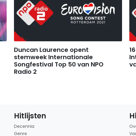
Duncan Laurence opent
1
stemweek Internationale
In
Songfestival Top 50 van NPO
v
Radio 2
Hitlijsten
H
Decennia
Ov
Genre
Va