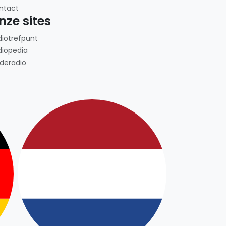
ntact
nze sites
diotrefpunt
diopedia
deradio