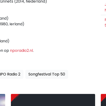
innets (2014, Nederland)
land)
980, Ierland)
land)
den op
nporadio2.nl
.
NPO Radio 2
Songfestival Top 50