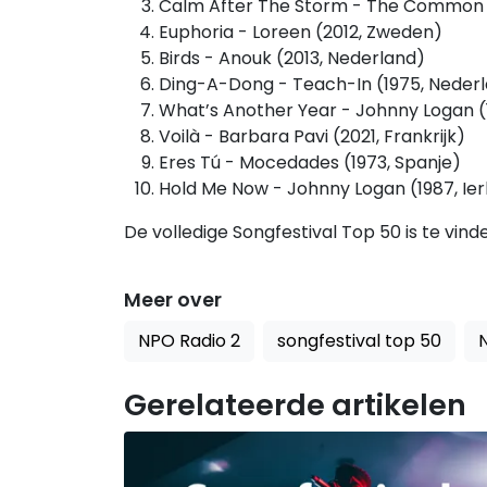
Calm After The Storm - The Common L
Euphoria - Loreen (2012, Zweden)
Birds - Anouk (2013, Nederland)
Ding-A-Dong - Teach-In (1975, Neder
What’s Another Year - Johnny Logan (1
Voilà - Barbara Pavi (2021, Frankrijk)
Eres Tú - Mocedades (1973, Spanje)
Hold Me Now - Johnny Logan (1987, Ier
De volledige Songfestival Top 50 is te vin
Meer over
NPO Radio 2
songfestival top 50
Gerelateerde artikelen