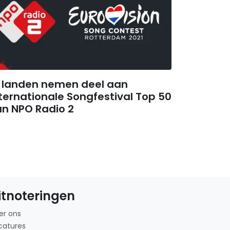
6 landen nemen deel aan
ternationale Songfestival Top 50
an NPO Radio 2
itnoteringen
er ons
catures