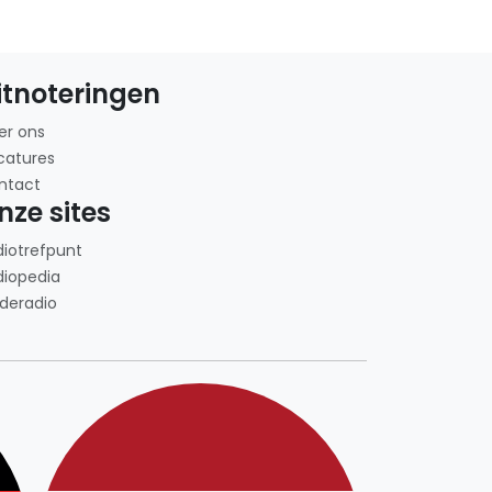
itnoteringen
er ons
catures
ntact
nze sites
diotrefpunt
diopedia
deradio