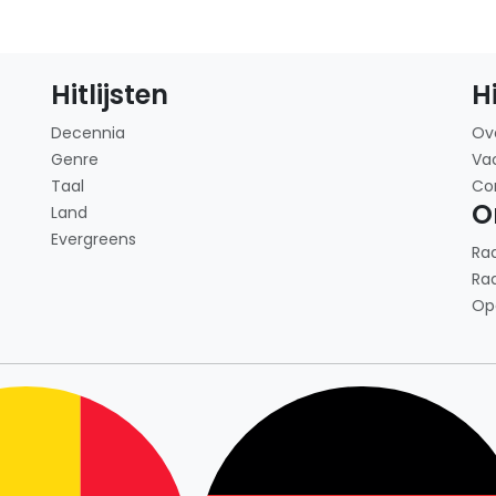
Hitlijsten
H
Decennia
Ov
Genre
Va
Taal
Co
O
Land
Evergreens
Ra
Ra
Op