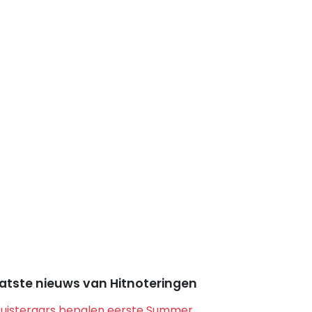
atste nieuws van Hitnoteringen
Luisteraars bepalen eerste Summer