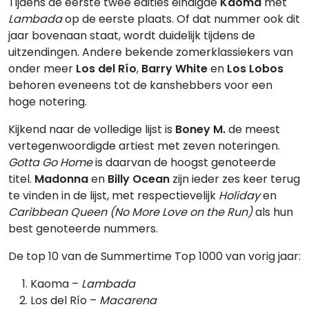
Tijdens de eerste twee edities eindigde
Kaoma
met
Lambada
op de eerste plaats. Of dat nummer ook dit
jaar bovenaan staat, wordt duidelijk tijdens de
uitzendingen. Andere bekende zomerklassiekers van
onder meer
Los del Río
,
Barry White
en
Los Lobos
behoren eveneens tot de kanshebbers voor een
hoge notering.
Kijkend naar de volledige lijst is
Boney M.
de meest
vertegenwoordigde artiest met zeven noteringen.
Gotta Go Home
is daarvan de hoogst genoteerde
titel.
Madonna
en
Billy Ocean
zijn ieder zes keer terug
te vinden in de lijst, met respectievelijk
Holiday
en
Caribbean Queen (No More Love on the Run)
als hun
best genoteerde nummers.
De top 10 van de Summertime Top 1000 van vorig jaar:
Kaoma –
Lambada
Los del Río –
Macarena