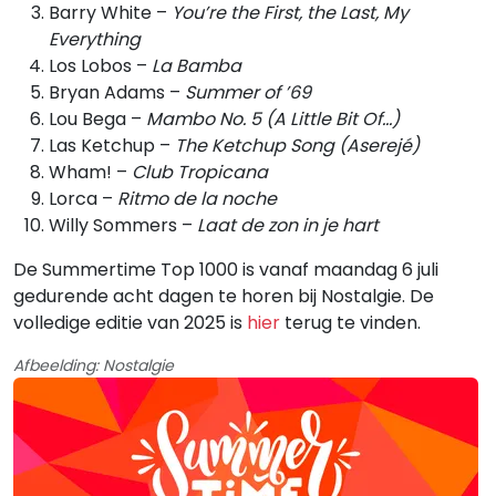
Barry White –
You’re the First, the Last, My
Everything
Los Lobos –
La Bamba
Bryan Adams –
Summer of ’69
Lou Bega –
Mambo No. 5 (A Little Bit Of…)
Las Ketchup –
The Ketchup Song (Aserejé)
Wham! –
Club Tropicana
Lorca –
Ritmo de la noche
Willy Sommers –
Laat de zon in je hart
De Summertime Top 1000 is vanaf maandag 6 juli
gedurende acht dagen te horen bij Nostalgie. De
volledige editie van 2025 is
hier
terug te vinden.
Afbeelding: Nostalgie
Gerelateerde hitlijsten